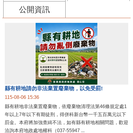
公開資訊
縣有耕地請勿非法棄置廢棄物，以免受罰!
115-08-06 15:36
縣有耕地非法棄置廢棄物，依廢棄物清理法第46條規定處1
年以上7年以下有期徒刑，得併科新台幣一千五百萬元以下
罰金。本府將加強查緝不法，如有縣有耕地相關問題，歡迎
洽詢本府地政處地權科（037-55947 ...