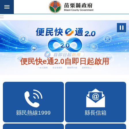
跳到主要內容區塊
:::
:::
便民快e通2.0自即日起啟用
縣民熱線1999
縣長信箱