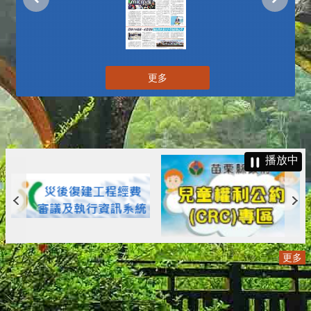
更多
播放中
更多