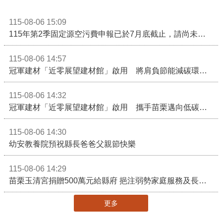
115-08-06 15:09
115年第2季固定源空污費申報已於7月底截止，請尚未申報公私場所儘速完成申繳，以免面臨滯納金及罰鍰!
115-08-06 14:57
冠軍建材「近零展望建材館」啟用 將肩負節能減碳環境教育重任
115-08-06 14:32
冠軍建材「近零展望建材館」啟用 攜手苗栗邁向低碳建築新未來
115-08-06 14:30
幼安教養院預祝縣長爸爸父親節快樂
115-08-06 14:29
苗栗玉清宮捐贈500萬元給縣府 挹注弱勢家庭服務及長照醫療資源
更多