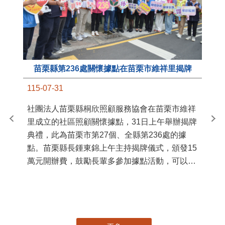
苗栗縣第236處關懷據點在苗栗市維祥里揭牌
11
115-07-31
國
社團法人苗栗縣桐欣照顧服務協會在苗栗市維祥
苗
里成立的社區照顧關懷據點，31日上午舉辦揭牌
署
典禮，此為苗栗市第27個、全縣第236處的據
作
點。苗栗縣長鍾東錦上午主持揭牌儀式，頒發15
縣
萬元開辦費，鼓勵長輩多參加據點活動，可以更
手
加健康、長壽。 坐落於苗栗市維祥里光華街89
號的社區照顧關懷據點，今 ...