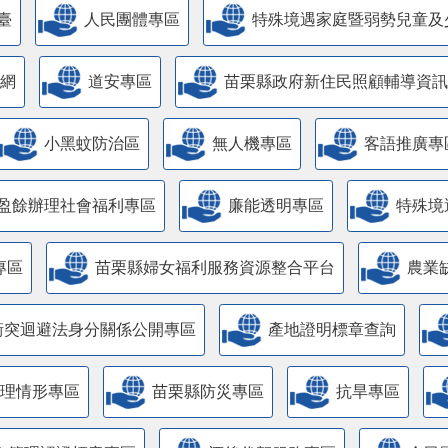
臺
人民團體專區
特殊境遇家庭暨弱勢兒童及
網
道安專區
苗栗縣政府新住民照顧輔導資訊
小黑蚊防治區
無人機專區
客語推廣專
盈餘辦理社會福利專區
廉能透明專區
特殊境
專區
苗栗縣婦女福利服務資源整合平台
農業
衝突迴避法身分關係公開專區
產地證明標章查詢
管理情形專區
苗栗縣防災專區
抗旱專區