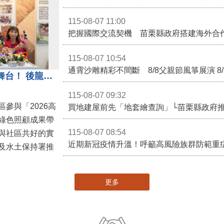
移轉土地勾選土地現值申報書第14欄，提前
115-08-07 11:00
115-08-07 10:54
通霄沙雕精彩不間斷 8/8父親節風箏展演 8
苗栗農村綠色照顧成果登上全國舞台！ 後龍水尾、埔頂社區前進2026高齡健康產業博覽會
115-08-07 09:32
參與「2026高
買地建屋前先「地套繪查詢」└苗栗縣政府
綠色照顧成果帶
115-08-07 08:54
與社區共好的實
近期新冠疫情升溫！呼籲高風險族群防範重
及水土保持署推
更多