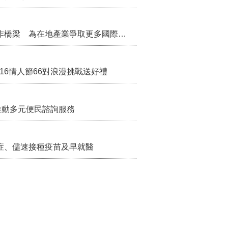
保障地價稅節稅權益
把握國際交流契機 苗栗縣政府搭建海外合作橋梁 為在地產業爭取更多國際市場機會
/16情人節66對浪漫挑戰送好禮
推動多元便民諮詢服務
症、儘速接種疫苗及早就醫