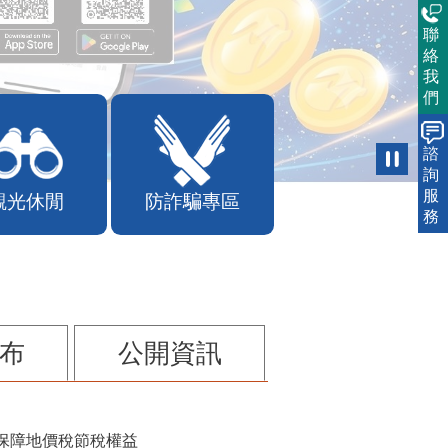
聯
絡
我
們
諮
詢
服
務
觀光休閒
防詐騙專區
布
公開資訊