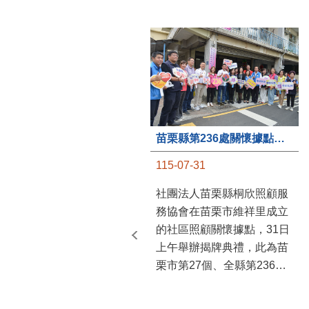
苗栗縣第236處關懷據點在苗栗市維祥里揭牌
115-07-31
社團法人苗栗縣桐欣照顧服
務協會在苗栗市維祥里成立
的社區照顧關懷據點，31日
上午舉辦揭牌典禮，此為苗
栗市第27個、全縣第236處
的據點。苗栗縣長鍾東錦上