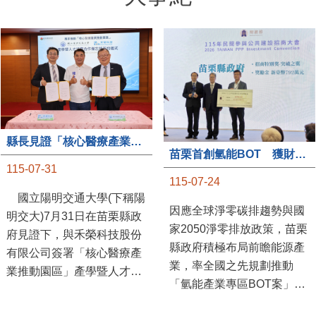
大事紀
縣長見證「核心醫療產業推動園區」產學合作簽約儀式
苗栗首創氫能BOT 獲財政部「突破之翼」肯定
115-07-31
115-07-24
國立陽明交通大學(下稱陽
因應全球淨零碳排趨勢與國
明交大)7月31日在苗栗縣政
家2050淨零排放政策，苗栗
府見證下，與禾榮科技股份
縣政府積極布局前瞻能源產
有限公司簽署「核心醫療產
業，率全國之先規劃推動
業推動園區」產學暨人才培
「氫能產業專區BOT案」，
育合作備忘錄，為苗栗產業
透過促進民間參與公共建設