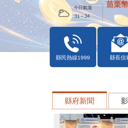
便民快
今日氣溫
31 ~ 34
縣民熱線1999
縣長信
縣府新聞