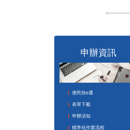
申辦資訊
便民快e通
表單下載
申辦須知