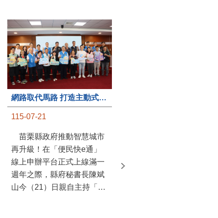
第235處關懷據點揭牌運作 縣長宣布共餐補助將加碼到1萬元
網路取代馬路 打造主動式數位便民服務 苗栗便民快e通 2.0智慧升級啟用
115-07-20
115-07-21
苗栗縣政府攜手牧田家庭
苗栗縣政府推動智慧城市
關懷協會，在頭屋鄉設立的
再升級！在「便民快e通」
社區照顧關懷據點20日揭牌
線上申辦平台正式上線滿一
運作，這是鄉內第6個、全
週年之際，縣府秘書長陳斌
縣第235處的據點；縣長鍾
山今（21）日親自主持「便
東錦在主持揭牌儀式推進據
民快e通 2.0 啟用記者會」，
點總數的同時，也宣布年底