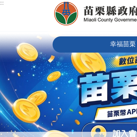
:::
跳到主要內容區塊
:::
幸福苗栗