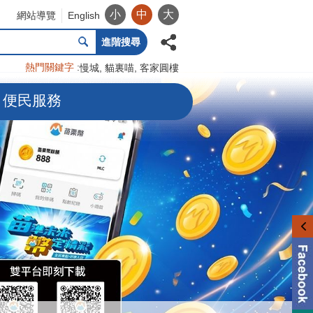
小
中
大
網站導覽
English
進階搜尋
熱門關鍵字
慢城
貓裏喵
客家圓樓
便民服務