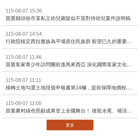
115-08-07 15:36
苗栗縣頭份市某私立幼兒園疑似不當對待幼兒案件說明稿
115-08-07 14:54
行政院核定西拉雅族為平埔原住民族群 盼望已久的重要時刻到來！8月13日起受理民族成員名冊登記
115-08-07 11:46
苗栗客家青少年訪問團前進馬來西亞 深化國際客家文化交流
115-08-07 11:11
移轉土地勾選土地現值申報書第14欄，提前保障地價稅節稅權益
115-08-07 11:00
苗栗農村綠色照顧成果登上全國舞台！ 後龍水尾、埔頂社區前進2026高齡健康產業博覽會
更多