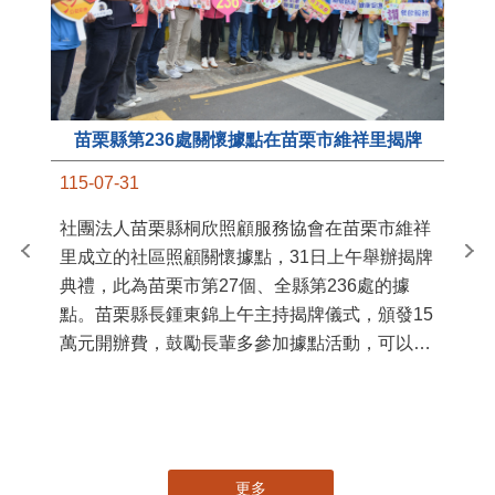
苗栗縣第236處關懷據點在苗栗市維祥里揭牌
11
115-07-31
國
社團法人苗栗縣桐欣照顧服務協會在苗栗市維祥
苗
里成立的社區照顧關懷據點，31日上午舉辦揭牌
署
典禮，此為苗栗市第27個、全縣第236處的據
作
點。苗栗縣長鍾東錦上午主持揭牌儀式，頒發15
縣
萬元開辦費，鼓勵長輩多參加據點活動，可以更
手
加健康、長壽。 坐落於苗栗市維祥里光華街89
號的社區照顧關懷據點，今 ...
更多