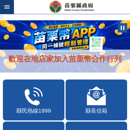
跳到主要內容區塊
:::
:::
歡迎在地店家加入苗栗幣合作行列
縣民熱線1999
縣長信箱