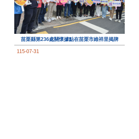
苗栗縣第236處關懷據點在苗栗市維祥里揭牌
11
115-07-31
國
社團法人苗栗縣桐欣照顧服務協會在苗栗市維祥
苗
里成立的社區照顧關懷據點，31日上午舉辦揭牌
署
典禮，此為苗栗市第27個、全縣第236處的據
作
點。苗栗縣長鍾東錦上午主持揭牌儀式，頒發15
縣
萬元開辦費，鼓勵長輩多參加據點活動，可以更
手
加健康、長壽。 坐落於苗栗市維祥里光華街89
號的社區照顧關懷據點，今 ...
更多