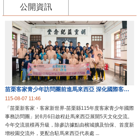
公開資訊
苗栗客家青少年訪問團前進馬來西亞 深化國際客家文化交流
115-08-07 11:46
「苗栗新客家・客家新世界-苗栗縣115年度客家青少年國際
事務訪問團」於8月6日啟程赴馬來西亞展開5天文化交流。
今年交流規模再升級，除參訪據點由檳城擴及怡保、首度新
增校園交流外，更配合駐馬來西亞代表處 ...