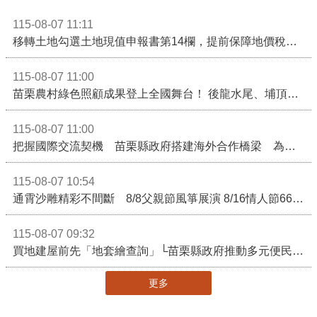
115-08-07 11:11
移轉土地勾選土地現值申報書第14欄，提前保障地價稅節稅權益
115-08-07 11:00
苗栗農村綠色照顧成果登上全國舞台！ 後龍水尾、埔頂社區前進2026高齡健康產業博覽會
115-08-07 11:00
把握國際交流契機 苗栗縣政府搭建海外合作橋梁 為在地產業爭取更多國際市場機會
115-08-07 10:54
通霄沙雕精彩不間斷 8/8父親節風箏展演 8/16情人節66對浪漫挑戰送好禮
115-08-07 09:32
買地建屋前先「地套繪查詢」└苗栗縣政府推動多元便民諮詢服務
更多