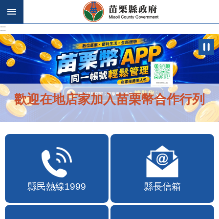
跳到主要內容區塊
:::
:::
歡迎在地店家加入苗栗幣合作行列
縣民熱線1999
縣長信箱