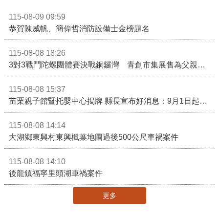
115-08-09 09:59
恭賀陳威帆、簡偉哲消防設備士金榜題名
115-08-08 18:26
3對3戰鬥陀螺團體賽決戰銅鑼灣 青創市集展售為父親節增添繽紛
115-08-08 15:37
苗栗親子館暨托嬰中心揭牌 縣長宣布好消息：9月1日起調降臨時托嬰費用
115-08-08 14:14
大湖鄉東興村東興楓葉地圖過後500公尺車禍案件
115-08-08 14:10
後龍鎮福寧里頭湖車禍案件
更多