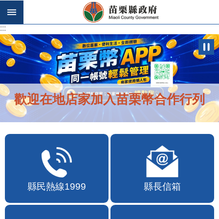
跳到主要內容區塊
:::
:::
歡迎在地店家加入苗栗幣合作行列
縣民熱線1999
縣長信箱