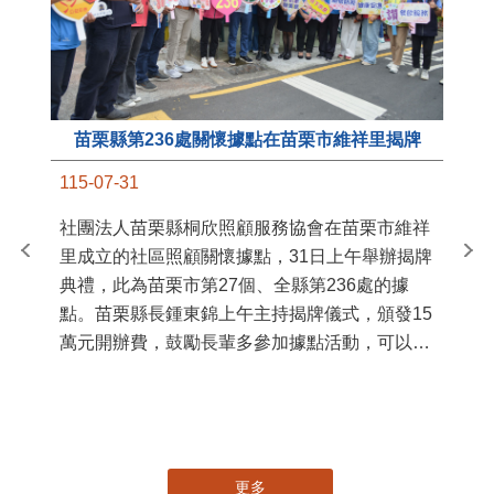
苗栗縣第236處關懷據點在苗栗市維祥里揭牌
11
115-07-31
國
社團法人苗栗縣桐欣照顧服務協會在苗栗市維祥
苗
里成立的社區照顧關懷據點，31日上午舉辦揭牌
署
典禮，此為苗栗市第27個、全縣第236處的據
作
點。苗栗縣長鍾東錦上午主持揭牌儀式，頒發15
縣
萬元開辦費，鼓勵長輩多參加據點活動，可以更
手
加健康、長壽。 坐落於苗栗市維祥里光華街89
號的社區照顧關懷據點，今 ...
更多