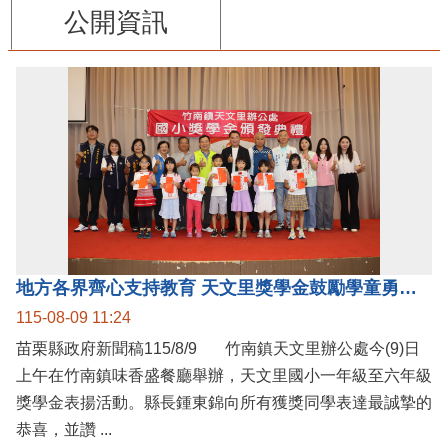
公開資訊
地方各界齊心支持教育 天文里獎學金鼓勵學童勇敢追夢
115-08-09 11:24
苗栗縣政府新聞稿115/8/9 竹南鎮天文里辦公處今(9)日
上午在竹南鎮味香盛餐廳舉辦，天文里國小一年級至六年級
獎學金表揚活動。縣長鍾東錦向所有獲獎同學表達最誠摯的
恭喜，並讚 ...