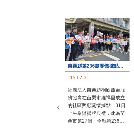
苗栗縣第236處關懷據點在苗栗市維祥里揭牌
115-07-31
社團法人苗栗縣桐欣照顧服
務協會在苗栗市維祥里成立
的社區照顧關懷據點，31日
上午舉辦揭牌典禮，此為苗
栗市第27個、全縣第236處
的據點。苗栗縣長鍾東錦上