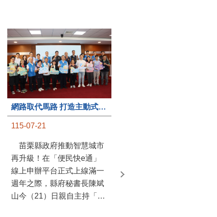
第235處關懷據點揭牌運作 縣長宣布共餐補助將加碼到1萬元
網路取代馬路 打造主動式數位便民服務 苗栗便民快e通 2.0智慧升級啟用
115-07-20
115-07-21
苗栗縣政府攜手牧田家庭
苗栗縣政府推動智慧城市
關懷協會，在頭屋鄉設立的
再升級！在「便民快e通」
社區照顧關懷據點20日揭牌
線上申辦平台正式上線滿一
運作，這是鄉內第6個、全
週年之際，縣府秘書長陳斌
縣第235處的據點；縣長鍾
山今（21）日親自主持「便
東錦在主持揭牌儀式推進據
民快e通 2.0 啟用記者會」，
點總數的同時，也宣布年底