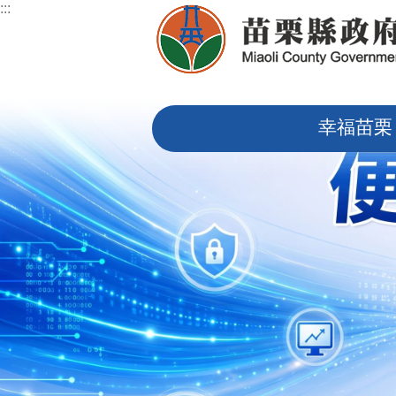
:::
跳到主要內容區塊
:::
幸福苗栗