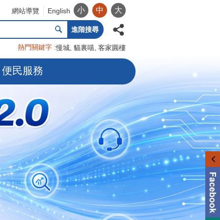
小
中
大
網站導覽
English
進階搜尋
熱門關鍵字
慢城
貓裏喵
客家圓樓
便民服務