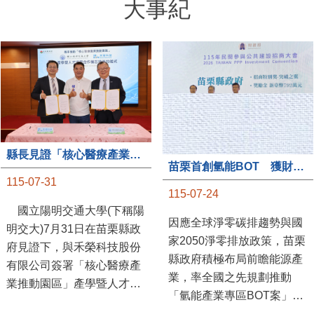
大事紀
縣長見證「核心醫療產業推動園區」產學合作簽約儀式
苗栗首創氫能BOT 獲財政部「突破之翼」肯定
115-07-31
115-07-24
國立陽明交通大學(下稱陽
因應全球淨零碳排趨勢與國
明交大)7月31日在苗栗縣政
家2050淨零排放政策，苗栗
府見證下，與禾榮科技股份
縣政府積極布局前瞻能源產
有限公司簽署「核心醫療產
業，率全國之先規劃推動
業推動園區」產學暨人才培
「氫能產業專區BOT案」，
育合作備忘錄，為苗栗產業
透過促進民間參與公共建設