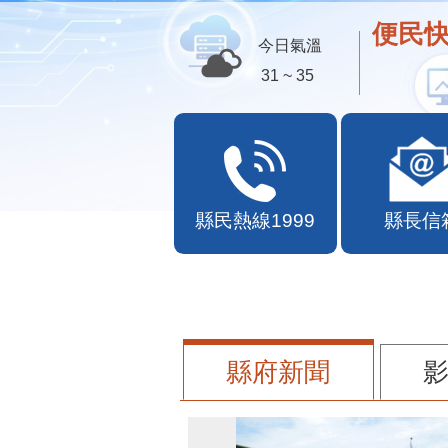
便民快
今日氣溫
31 ~ 35
縣民熱線1999
縣長信
縣府新聞