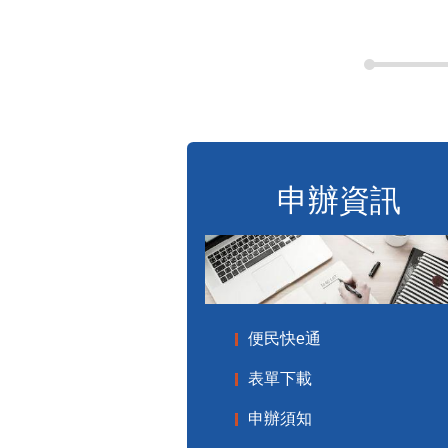
申辦資訊
便民快e通
表單下載
申辦須知