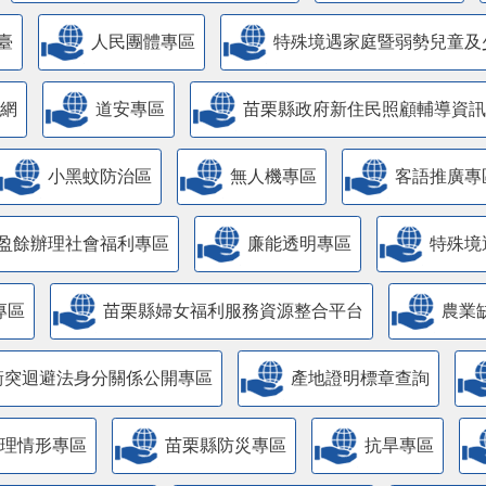
臺
人民團體專區
特殊境遇家庭暨弱勢兒童及
網
道安專區
苗栗縣政府新住民照顧輔導資訊
小黑蚊防治區
無人機專區
客語推廣專
盈餘辦理社會福利專區
廉能透明專區
特殊境
專區
苗栗縣婦女福利服務資源整合平台
農業
衝突迴避法身分關係公開專區
產地證明標章查詢
管理情形專區
苗栗縣防災專區
抗旱專區