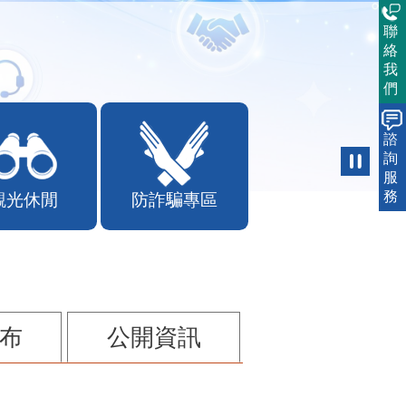
聯
絡
我
們
諮
詢
服
務
觀光休閒
防詐騙專區
布
公開資訊