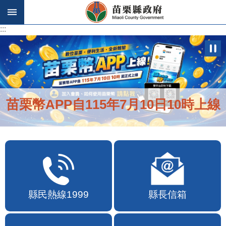
跳到主要內容區塊
:::
:::
苗栗幣APP自115年7月10日10時上線
縣民熱線1999
縣長信箱