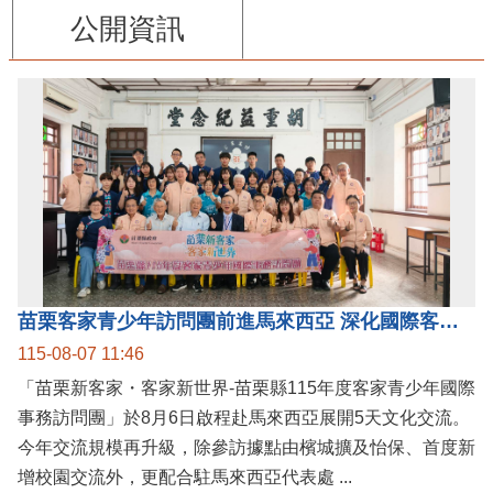
公開資訊
苗栗客家青少年訪問團前進馬來西亞 深化國際客家文化交流
115-08-07 11:46
「苗栗新客家・客家新世界-苗栗縣115年度客家青少年國際
事務訪問團」於8月6日啟程赴馬來西亞展開5天文化交流。
今年交流規模再升級，除參訪據點由檳城擴及怡保、首度新
增校園交流外，更配合駐馬來西亞代表處 ...