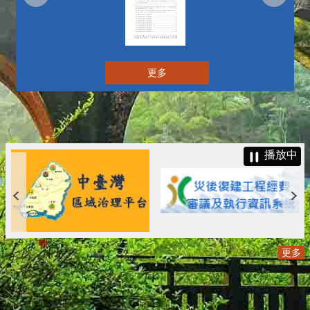
更多
播放中
更多