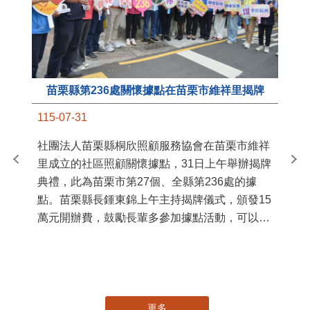
苗栗縣第236處關懷據點在苗栗市維祥里揭牌
11
115-07-31
國
社團法人苗栗縣桐欣照顧服務協會在苗栗市維祥
苗
里成立的社區照顧關懷據點，31日上午舉辦揭牌
署
典禮，此為苗栗市第27個、全縣第236處的據
作
點。苗栗縣長鍾東錦上午主持揭牌儀式，頒發15
縣
萬元開辦費，鼓勵長輩多參加據點活動，可以更
手
加健康、長壽。 坐落於苗栗市維祥里光華街89
號的社區照顧關懷據點，今 ...
更多