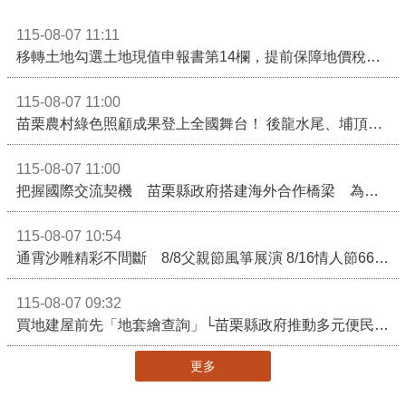
115-08-07 11:11
移轉土地勾選土地現值申報書第14欄，提前保障地價稅節稅權益
115-08-07 11:00
苗栗農村綠色照顧成果登上全國舞台！ 後龍水尾、埔頂社區前進2026高齡健康產業博覽會
115-08-07 11:00
把握國際交流契機 苗栗縣政府搭建海外合作橋梁 為在地產業爭取更多國際市場機會
115-08-07 10:54
通霄沙雕精彩不間斷 8/8父親節風箏展演 8/16情人節66對浪漫挑戰送好禮
115-08-07 09:32
買地建屋前先「地套繪查詢」└苗栗縣政府推動多元便民諮詢服務
更多