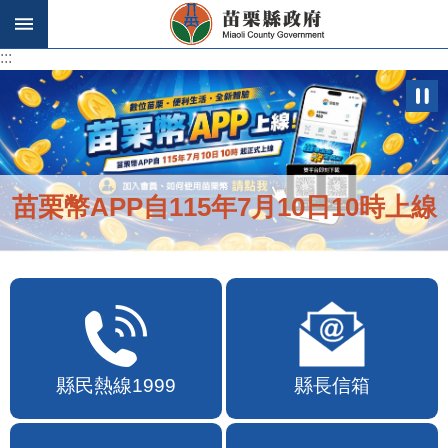
跳到主要內容區塊
:::
:::
苗栗幣APP自115年7月10日10時上線
縣民熱線1999
縣長信箱