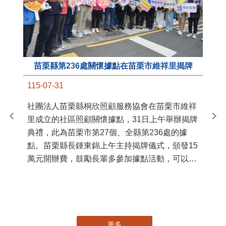
苗栗縣第236處關懷據點在苗栗市維祥里揭牌
11
115-07-31
國
社團法人苗栗縣桐欣照顧服務協會在苗栗市維祥
苗
里成立的社區照顧關懷據點，31日上午舉辦揭牌
署
典禮，此為苗栗市第27個、全縣第236處的據
作
點。苗栗縣長鍾東錦上午主持揭牌儀式，頒發15
縣
萬元開辦費，鼓勵長輩多參加據點活動，可以更
手
加健康、長壽。 坐落於苗栗市維祥里光華街89
號的社區照顧關懷據點，今 ...
更多