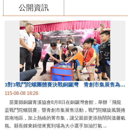
公開資訊
3對3戰鬥陀螺團體賽決戰銅鑼灣 青創市集展售為父親節增添繽紛
115-08-08 18:26
苗栗縣銅鑼青溪協會8月8日在銅鑼灣會館，舉辦「飛龍
盃戰鬥陀螺競賽」暨青創市集展售活動，戰鬥陀螺旋風襲捲
苗南地區，加上熱絡的菁市集，讓父親節更添熱鬧與溫馨氣
氛。縣長鍾東錦偕來賓到場為大小選手加油打氣 ...