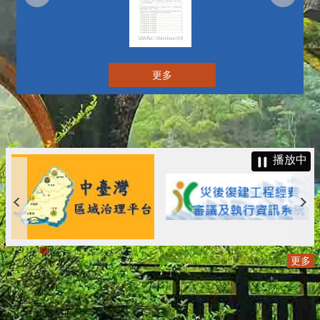
更多
播放中
更多