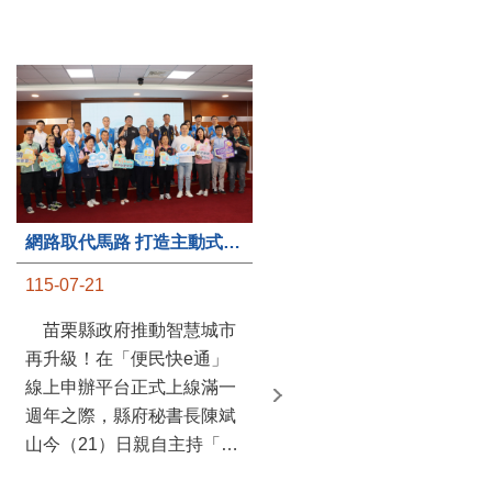
第235處關懷據點揭牌運作 縣長宣布共餐補助將加碼到1萬元
網路取代馬路 打造主動式數位便民服務 苗栗便民快e通 2.0智慧升級啟用
115-07-20
115-07-21
苗栗縣政府攜手牧田家庭
苗栗縣政府推動智慧城市
關懷協會，在頭屋鄉設立的
再升級！在「便民快e通」
社區照顧關懷據點20日揭牌
線上申辦平台正式上線滿一
運作，這是鄉內第6個、全
週年之際，縣府秘書長陳斌
縣第235處的據點；縣長鍾
山今（21）日親自主持「便
東錦在主持揭牌儀式推進據
民快e通 2.0 啟用記者會」，
點總數的同時，也宣布年底