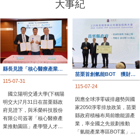
大事紀
縣長見證「核心醫療產業推動園區」產學合作簽約儀式
苗栗首創氫能BOT 獲財政部「突破之翼」肯定
115-07-31
115-07-24
國立陽明交通大學(下稱陽
因應全球淨零碳排趨勢與國
明交大)7月31日在苗栗縣政
家2050淨零排放政策，苗栗
府見證下，與禾榮科技股份
縣政府積極布局前瞻能源產
有限公司簽署「核心醫療產
業，率全國之先規劃推動
業推動園區」產學暨人才培
「氫能產業專區BOT案」，
育合作備忘錄，為苗栗產業
透過促進民間參與公共建設