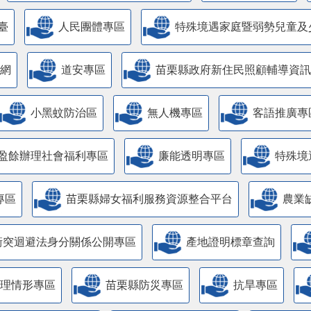
臺
人民團體專區
特殊境遇家庭暨弱勢兒童及
網
道安專區
苗栗縣政府新住民照顧輔導資訊
小黑蚊防治區
無人機專區
客語推廣專
盈餘辦理社會福利專區
廉能透明專區
特殊境
專區
苗栗縣婦女福利服務資源整合平台
農業
衝突迴避法身分關係公開專區
產地證明標章查詢
管理情形專區
苗栗縣防災專區
抗旱專區