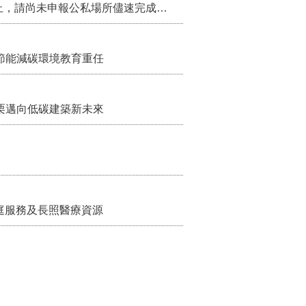
115年第2季固定源空污費申報已於7月底截止，請尚未申報公私場所儘速完成申繳，以免面臨滯納金及罰鍰!
節能減碳環境教育重任
栗邁向低碳建築新未來
家庭服務及長照醫療資源