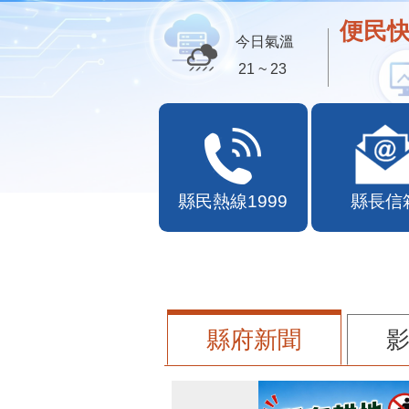
便民快
今日氣溫
21 ~ 23
縣民熱線1999
縣長信
縣府新聞