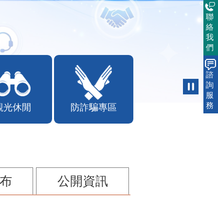
聯
絡
我
們
諮
詢
服
務
觀光休閒
防詐騙專區
布
公開資訊