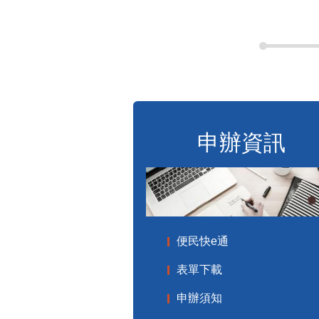
申辦資訊
便民快e通
表單下載
申辦須知