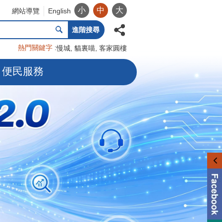
小
中
大
網站導覽
English
進階搜尋
熱門關鍵字
慢城
貓裏喵
客家圓樓
便民服務