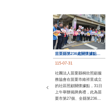
苗栗縣第236處關懷據點在苗栗市維祥里揭牌
115-07-31
社團法人苗栗縣桐欣照顧服
務協會在苗栗市維祥里成立
的社區照顧關懷據點，31日
上午舉辦揭牌典禮，此為苗
栗市第27個、全縣第236處
的據點。苗栗縣長鍾東錦上