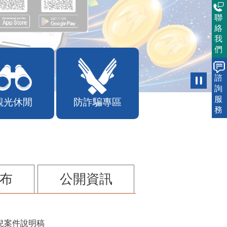
聯
絡
我
們
諮
詢
服
觀光休閒
防詐騙專區
務
布
公開資訊
兒案件說明稿