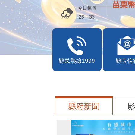
苗栗幣
今日氣溫
26 ~ 33
縣民熱線1999
縣長信
縣府新聞