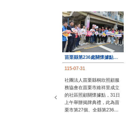
苗栗縣第236處關懷據點在苗栗市維祥里揭牌
115-07-31
社團法人苗栗縣桐欣照顧服
務協會在苗栗市維祥里成立
的社區照顧關懷據點，31日
上午舉辦揭牌典禮，此為苗
栗市第27個、全縣第236處
的據點。苗栗縣長鍾東錦上
午主持揭牌儀式，頒發15萬