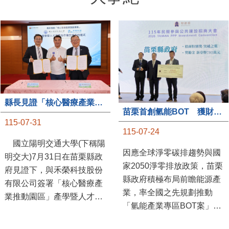
縣長見證「核心醫療產業推動園區」產學合作簽約儀式
苗栗首創氫能BOT 獲財政部「突破之翼」肯定
115-07-31
115-07-24
國立陽明交通大學(下稱陽
因應全球淨零碳排趨勢與國
明交大)7月31日在苗栗縣政
家2050淨零排放政策，苗栗
府見證下，與禾榮科技股份
縣政府積極布局前瞻能源產
有限公司簽署「核心醫療產
業，率全國之先規劃推動
業推動園區」產學暨人才培
「氫能產業專區BOT案」，
育合作備忘錄，為苗栗產業
透過促進民間參與公共建設
升級注入新動能，會中，縣