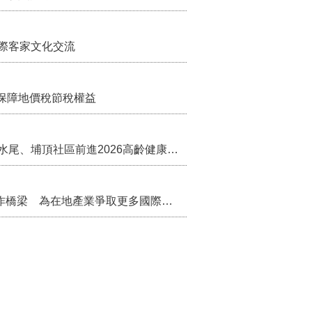
際客家文化交流
保障地價稅節稅權益
苗栗農村綠色照顧成果登上全國舞台！ 後龍水尾、埔頂社區前進2026高齡健康產業博覽會
把握國際交流契機 苗栗縣政府搭建海外合作橋梁 為在地產業爭取更多國際市場機會