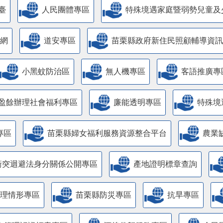
臺
人民團體專區
特殊境遇家庭暨弱勢兒童及
網
道安專區
苗栗縣政府新住民照顧輔導資訊
小黑蚊防治區
無人機專區
客語推廣專
盈餘辦理社會福利專區
廉能透明專區
特殊境
專區
苗栗縣婦女福利服務資源整合平台
農業
衝突迴避法身分關係公開專區
產地證明標章查詢
管理情形專區
苗栗縣防災專區
抗旱專區