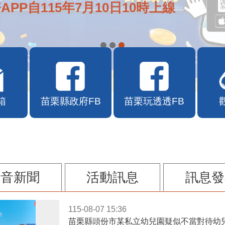
APP自115年7月10日10時上線
箱
苗栗縣政府FB
苗栗玩透透FB
影音新聞
活動訊息
訊息發
115-08-07 15:36
苗栗縣頭份市某私立幼兒園疑似不當對待幼