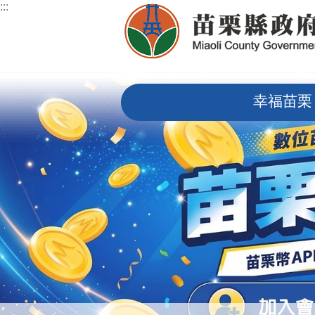
:::
跳到主要內容區塊
:::
幸福苗栗