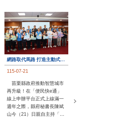
第235處關懷據點揭牌運作 縣長宣布共餐補助將加碼到1萬元
網路取代馬路 打造主動式數位便民服務 苗栗便民快e通 2.0智慧升級啟用
115-07-20
115-07-21
苗栗縣政府攜手牧田家庭
苗栗縣政府推動智慧城市
關懷協會，在頭屋鄉設立的
再升級！在「便民快e通」
社區照顧關懷據點20日揭牌
線上申辦平台正式上線滿一
運作，這是鄉內第6個、全
週年之際，縣府秘書長陳斌
縣第235處的據點；縣長鍾
山今（21）日親自主持「便
東錦在主持揭牌儀式推進據
民快e通 2.0 啟用記者會」，
點總數的同時，也宣布年底
宣布系統全面升級。數位發