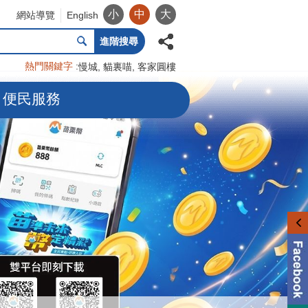
小
中
大
網站導覽
English
進階搜尋
熱門關鍵字
慢城
貓裏喵
客家圓樓
便民服務