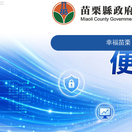
:::
跳到主要內容區塊
:::
幸福苗栗