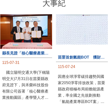
大事紀
縣長見證「核心醫療產業推動園區」產學合作簽約儀式
苗栗首創氫能BOT 獲財政部「突破之翼」肯定
115-07-31
115-07-24
國立陽明交通大學(下稱陽
因應全球淨零碳排趨勢與國
明交大)7月31日在苗栗縣政
家2050淨零排放政策，苗栗
府見證下，與禾榮科技股份
縣政府積極布局前瞻能源產
有限公司簽署「核心醫療產
業，率全國之先規劃推動
業推動園區」產學暨人才培
「氫能產業專區BOT案」，
育合作備忘錄，為苗栗產業
透過促進民間參與公共建設