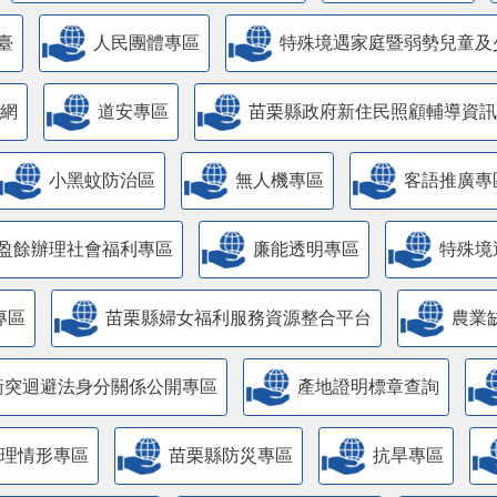
臺
人民團體專區
特殊境遇家庭暨弱勢兒童及
網
道安專區
苗栗縣政府新住民照顧輔導資訊
小黑蚊防治區
無人機專區
客語推廣專
盈餘辦理社會福利專區
廉能透明專區
特殊境
專區
苗栗縣婦女福利服務資源整合平台
農業
衝突迴避法身分關係公開專區
產地證明標章查詢
管理情形專區
苗栗縣防災專區
抗旱專區