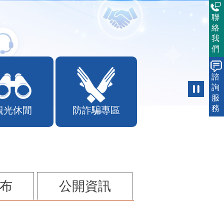
聯
絡
我
們
諮
詢
服
務
觀光休閒
防詐騙專區
布
公開資訊