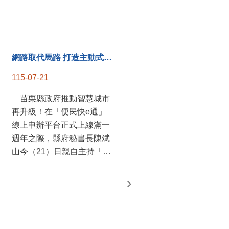
第235處關懷據點揭牌運作 縣長宣布共餐補助將加碼到1萬元
115-07-20
苗栗縣政府攜手牧田家庭
關懷協會，在頭屋鄉設立的
網路取代馬路 打造主動式數位便民服務 苗栗便民快e通 2.0智慧升級啟用
社區照顧關懷據點20日揭牌
115-07-21
運作，這是鄉內第6個、全
縣第235處的據點；縣長鍾
苗栗縣政府推動智慧城市
東錦在主持揭牌儀式推進據
再升級！在「便民快e通」
點總數的同時，也宣布年底
線上申辦平台正式上線滿一
前可望將共餐補助直接調高
週年之際，縣府秘書長陳斌
到每個月1萬元，另促鄉鎮
山今（21）日親自主持「便
市公所視財力編列預算配合
民快e通 2.0 啟用記者會」，