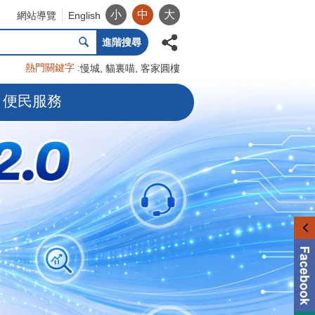
小
中
大
網站導覽
English
進階搜尋
熱門關鍵字
慢城
貓裏喵
客家圓樓
便民服務