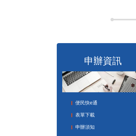
申辦資訊
便民快e通
表單下載
申辦須知