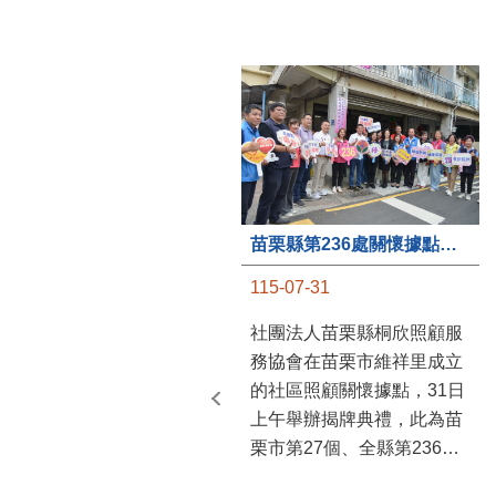
苗栗縣第236處關懷據點在苗栗市維祥里揭牌
115-07-31
社團法人苗栗縣桐欣照顧服
務協會在苗栗市維祥里成立
的社區照顧關懷據點，31日
上午舉辦揭牌典禮，此為苗
栗市第27個、全縣第236處
的據點。苗栗縣長鍾東錦上