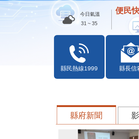
便民快
今日氣溫
31 ~ 35
縣民熱線1999
縣長信
縣府新聞