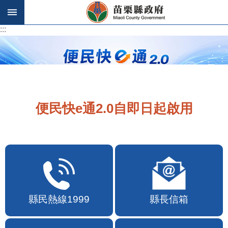
跳到主要內容區塊
:::
:::
便民快e通2.0自即日起啟用
縣民熱線1999
縣長信箱