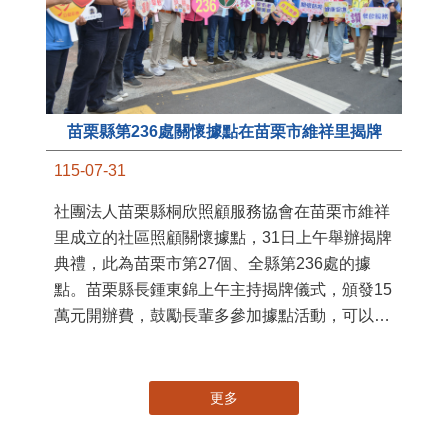
苗栗縣第236處關懷據點在苗栗市維祥里揭牌
11
115-07-31
國
社團法人苗栗縣桐欣照顧服務協會在苗栗市維祥
苗
里成立的社區照顧關懷據點，31日上午舉辦揭牌
署
典禮，此為苗栗市第27個、全縣第236處的據
作
點。苗栗縣長鍾東錦上午主持揭牌儀式，頒發15
縣
萬元開辦費，鼓勵長輩多參加據點活動，可以更
手
加健康、長壽。 坐落於苗栗市維祥里光華街89
號的社區照顧關懷據點，今 ...
更多