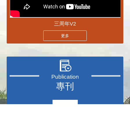
三周年V2
更多
專刊