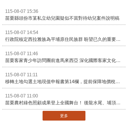
115-08-07 15:36
苗栗縣頭份市某私立幼兒園疑似不當對待幼兒案件說明稿
115-08-07 14:54
行政院核定西拉雅族為平埔原住民族群 盼望已久的重要時刻到來！8月13日起受理民族成員名冊登記
115-08-07 11:46
苗栗客家青少年訪問團前進馬來西亞 深化國際客家文化交流
115-08-07 11:11
移轉土地勾選土地現值申報書第14欄，提前保障地價稅節稅權益
115-08-07 11:00
苗栗農村綠色照顧成果登上全國舞台！ 後龍水尾、埔頂社區前進2026高齡健康產業博覽會
更多