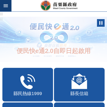
跳到主要內容區塊
:::
:::
便民快e通2.0自即日起啟用
縣民熱線1999
縣長信箱