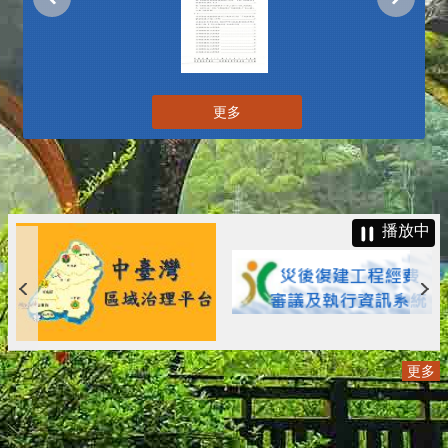
更多
播放中
更多