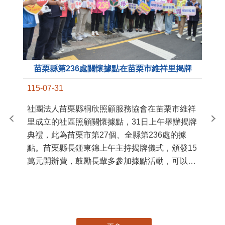
苗栗縣第236處關懷據點在苗栗市維祥里揭牌
11
115-07-31
國
社團法人苗栗縣桐欣照顧服務協會在苗栗市維祥
苗
里成立的社區照顧關懷據點，31日上午舉辦揭牌
署
典禮，此為苗栗市第27個、全縣第236處的據
作
點。苗栗縣長鍾東錦上午主持揭牌儀式，頒發15
縣
萬元開辦費，鼓勵長輩多參加據點活動，可以更
手
加健康、長壽。 坐落於苗栗市維祥里光華街89
號的社區照顧關懷據點，今 ...