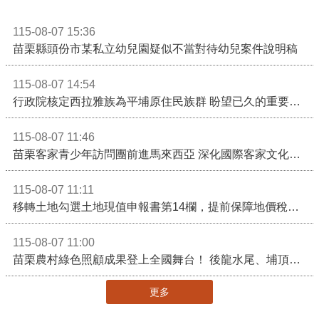
115-08-07 15:36
苗栗縣頭份市某私立幼兒園疑似不當對待幼兒案件說明稿
115-08-07 14:54
行政院核定西拉雅族為平埔原住民族群 盼望已久的重要時刻到來！8月13日起受理民族成員名冊登記
115-08-07 11:46
苗栗客家青少年訪問團前進馬來西亞 深化國際客家文化交流
115-08-07 11:11
移轉土地勾選土地現值申報書第14欄，提前保障地價稅節稅權益
115-08-07 11:00
苗栗農村綠色照顧成果登上全國舞台！ 後龍水尾、埔頂社區前進2026高齡健康產業博覽會
更多