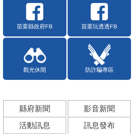
苗栗縣政府FB
苗栗玩透透FB
觀光休閒
防詐騙專區
縣府新聞
影音新聞
活動訊息
訊息發布