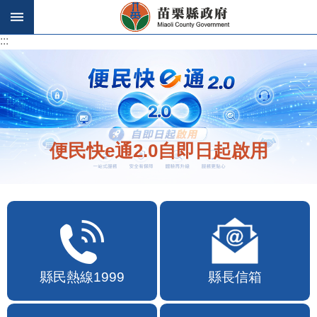
跳到主要內容區塊
:::
:::
便民快e通2.0自即日起啟用
縣民熱線1999
縣長信箱