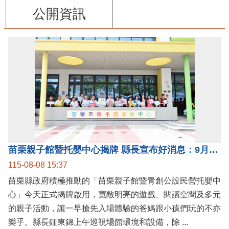
公開資訊
苗栗親子館暨托嬰中心揭牌 縣長宣布好消息：9月1日起調降臨時托嬰費用
115-08-08 15:37
苗栗縣政府積極推動的「苗栗親子館暨青創公設民營托嬰中
心」今天正式揭牌啟用，寬敞明亮的遊戲、閱讀空間及多元
的親子活動，讓一早搶先入場體驗的爸媽跟小孩們玩的不亦
樂乎。縣長鍾東錦上午巡視場館環境和設備，除 ...