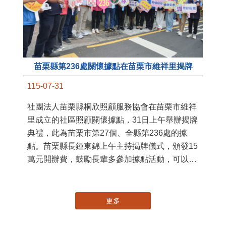
苗栗縣第236處關懷據點在苗栗市維祥里揭牌
11
115-07-31
國
社團法人苗栗縣桐欣照顧服務協會在苗栗市維祥
苗
里成立的社區照顧關懷據點，31日上午舉辦揭牌
署
典禮，此為苗栗市第27個、全縣第236處的據
作
點。苗栗縣長鍾東錦上午主持揭牌儀式，頒發15
縣
萬元開辦費，鼓勵長輩多參加據點活動，可以更
手
加健康、長壽。 坐落於苗栗市維祥里光華街89
號的社區照顧關懷據點，今 ...
更多