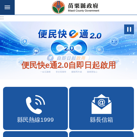
跳到主要內容區塊
:::
:::
便民快e通2.0自即日起啟用
縣民熱線1999
縣長信箱