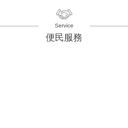
便民服務
申辦資訊
便民快e通
表單下載