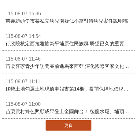
115-08-07 15:36
苗栗縣頭份市某私立幼兒園疑似不當對待幼兒案件說明稿
115-08-07 14:54
行政院核定西拉雅族為平埔原住民族群 盼望已久的重要時刻到來！8月13日起受理民族成員名冊登記
115-08-07 11:46
苗栗客家青少年訪問團前進馬來西亞 深化國際客家文化交流
115-08-07 11:11
移轉土地勾選土地現值申報書第14欄，提前保障地價稅節稅權益
115-08-07 11:00
苗栗農村綠色照顧成果登上全國舞台！ 後龍水尾、埔頂社區前進2026高齡健康產業博覽會
更多