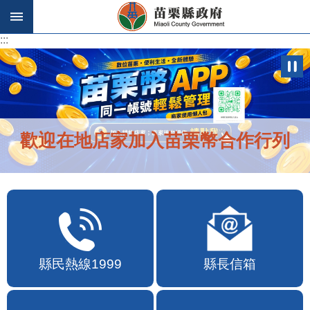
跳到主要內容區塊
:::
:::
歡迎在地店家加入苗栗幣合作行列
縣民熱線1999
縣長信箱