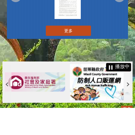
更多
播放中
更多