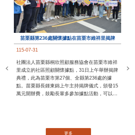
苗栗縣第236處關懷據點在苗栗市維祥里揭牌
11
115-07-31
國
社團法人苗栗縣桐欣照顧服務協會在苗栗市維祥
苗
里成立的社區照顧關懷據點，31日上午舉辦揭牌
署
典禮，此為苗栗市第27個、全縣第236處的據
作
點。苗栗縣長鍾東錦上午主持揭牌儀式，頒發15
縣
萬元開辦費，鼓勵長輩多參加據點活動，可以更
手
加健康、長壽。 坐落於苗栗市維祥里光華街89
號的社區照顧關懷據點，今 ...
更多