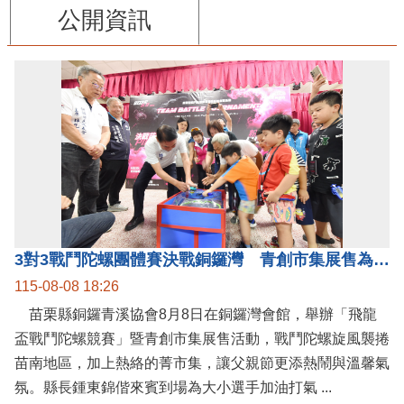
公開資訊
3對3戰鬥陀螺團體賽決戰銅鑼灣 青創市集展售為父親節增添繽紛
115-08-08 18:26
苗栗縣銅鑼青溪協會8月8日在銅鑼灣會館，舉辦「飛龍
盃戰鬥陀螺競賽」暨青創市集展售活動，戰鬥陀螺旋風襲捲
苗南地區，加上熱絡的菁市集，讓父親節更添熱鬧與溫馨氣
氛。縣長鍾東錦偕來賓到場為大小選手加油打氣 ...