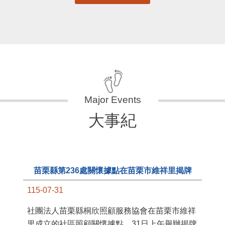
大事紀
苗栗縣第236處關懷據點在苗栗市維祥里揭牌
115-07-31
11
社團法人苗栗縣桐欣照顧服務協會在苗栗市維祥
國
里成立的社區照顧關懷據點，31日上午舉辦揭牌
苗