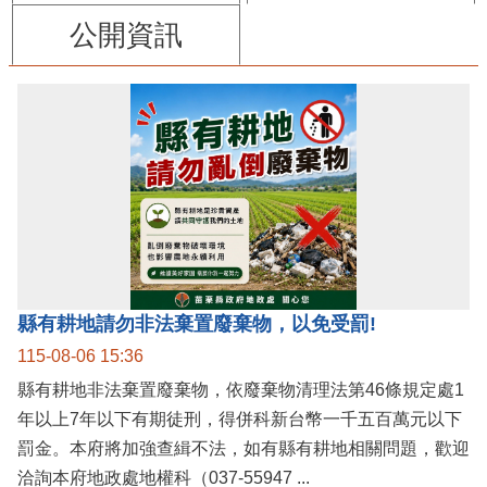
公開資訊
縣有耕地請勿非法棄置廢棄物，以免受罰!
115-08-06 15:36
縣有耕地非法棄置廢棄物，依廢棄物清理法第46條規定處1
年以上7年以下有期徒刑，得併科新台幣一千五百萬元以下
罰金。本府將加強查緝不法，如有縣有耕地相關問題，歡迎
洽詢本府地政處地權科（037-55947 ...