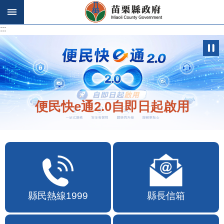
跳到主要內容區塊
:::
:::
便民快e通2.0自即日起啟用
縣民熱線1999
縣長信箱