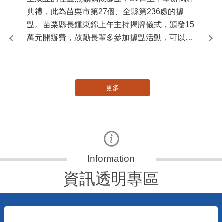
典禮，此為苗栗市第27個、全縣第236處的據
署
點。苗栗縣長鍾東錦上午主持揭牌儀式，頒發15
作
萬元開辦費，鼓勵長輩多參加據點活動，可以更
縣
加健康、長壽。 坐落於苗栗市維祥里光華街89
手
號的社區照顧關懷據點，今 ...
更多
資訊透明專區