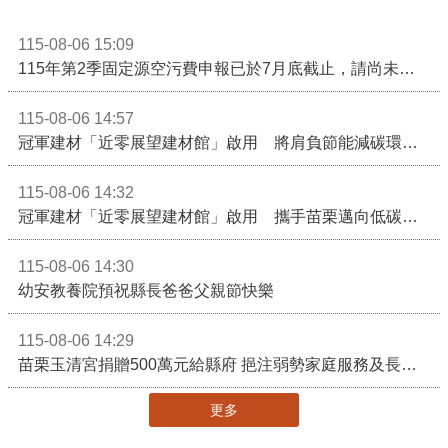
115-08-06 15:09
115年第2季固定源空污費申報已於7月底截止，請尚未申報公私場所儘速完成申繳，以免面臨滯納金及罰鍰!
115-08-06 14:57
冠軍建材「近零展望建材館」啟用 將肩負節能減碳環境教育重任
115-08-06 14:32
冠軍建材「近零展望建材館」啟用 攜手苗栗邁向低碳建築新未來
115-08-06 14:30
幼安教養院預祝縣長爸爸父親節快樂
115-08-06 14:29
苗栗玉清宮捐贈500萬元給縣府 挹注弱勢家庭服務及長照醫療資源
更多