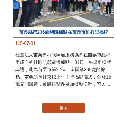
苗栗縣第236處關懷據點在苗栗市維祥里揭牌
11
115-07-31
國
社團法人苗栗縣桐欣照顧服務協會在苗栗市維祥
苗
里成立的社區照顧關懷據點，31日上午舉辦揭牌
署
典禮，此為苗栗市第27個、全縣第236處的據
作
點。苗栗縣長鍾東錦上午主持揭牌儀式，頒發15
縣
萬元開辦費，鼓勵長輩多參加據點活動，可以更
手
加健康、長壽。 坐落於苗栗市維祥里光華街89
號的社區照顧關懷據點，今 ...
更多