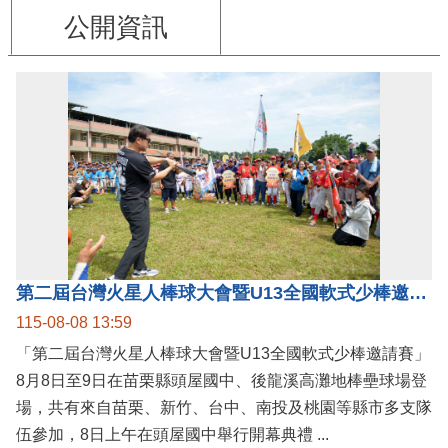
公開資訊
第二屆台灣火星人棒球大會暨U13全國軟式少棒邀請賽在苗栗舉辦
115-08-08 13:59
「第二屆台灣火星人棒球大會暨U13全國軟式少棒邀請賽」
8月8日至9日在苗栗縣頭屋國中、後龍溪高灘地棒壘球場登
場，共有來自苗栗、新竹、台中、南投及桃園等縣市多支隊
伍參加，8日上午在頭屋國中舉行開幕典禮 ...