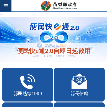
跳到主要內容區塊
:::
:::
便民快e通2.0自即日起啟用
縣民熱線1999
縣長信箱