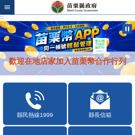
跳到主要內容區塊
:::
:::
歡迎在地店家加入苗栗幣合作行列
縣民熱線1999
縣長信箱