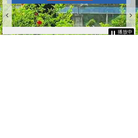
播放中
更多
:::
更新日期
115-08-08
瀏覽人次
4785483
版權所有 © 苗栗縣政府 Copyright 2019 Miaoli County Government
All rights reserved.
36001 苗栗市縣府路100號(第一辦公大樓)、36046 苗栗市府前路1號
(第二辦公大樓) 電話:1999(限苗栗縣內撥打), 037-322150(外縣市)
服務時間：上午8:00~12:00、13:00~17:00（彈性上班時間：上午
8:00~8:30）