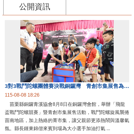
公開資訊
3對3戰鬥陀螺團體賽決戰銅鑼灣 青創市集展售為父親節增添繽紛
115-08-08 18:26
苗栗縣銅鑼青溪協會8月8日在銅鑼灣會館，舉辦「飛龍
盃戰鬥陀螺競賽」暨青創市集展售活動，戰鬥陀螺旋風襲捲
苗南地區，加上熱絡的菁市集，讓父親節更添熱鬧與溫馨氣
氛。縣長鍾東錦偕來賓到場為大小選手加油打氣 ...