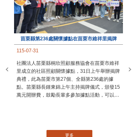
苗栗縣第236處關懷據點在苗栗市維祥里揭牌
11
115-07-31
國
社團法人苗栗縣桐欣照顧服務協會在苗栗市維祥
苗
里成立的社區照顧關懷據點，31日上午舉辦揭牌
署
典禮，此為苗栗市第27個、全縣第236處的據
作
點。苗栗縣長鍾東錦上午主持揭牌儀式，頒發15
縣
萬元開辦費，鼓勵長輩多參加據點活動，可以更
手
加健康、長壽。 坐落於苗栗市維祥里光華街89
號的社區照顧關懷據點，今 ...
更多