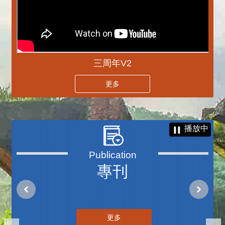
三周年V2
更多
播放中
專刊
更多