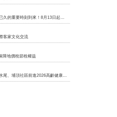
行政院核定西拉雅族為平埔原住民族群 盼望已久的重要時刻到來！8月13日起受理民族成員名冊登記
際客家文化交流
保障地價稅節稅權益
苗栗農村綠色照顧成果登上全國舞台！ 後龍水尾、埔頂社區前進2026高齡健康產業博覽會