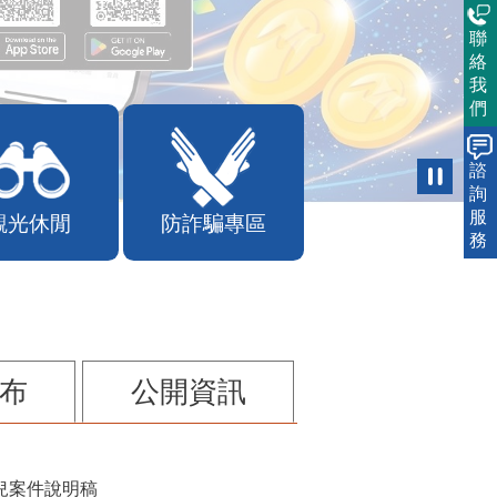
聯
絡
我
們
諮
詢
服
觀光休閒
防詐騙專區
務
布
公開資訊
兒案件說明稿