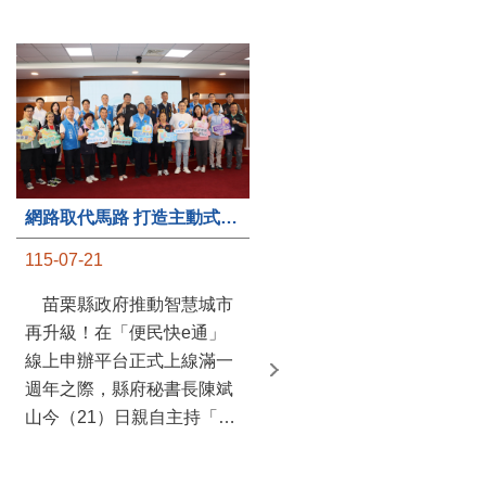
第235處關懷據點揭牌運作 縣長宣布共餐補助將加碼到1萬元
網路取代馬路 打造主動式數位便民服務 苗栗便民快e通 2.0智慧升級啟用
115-07-20
115-07-21
苗栗縣政府攜手牧田家庭
苗栗縣政府推動智慧城市
關懷協會，在頭屋鄉設立的
再升級！在「便民快e通」
社區照顧關懷據點20日揭牌
線上申辦平台正式上線滿一
運作，這是鄉內第6個、全
週年之際，縣府秘書長陳斌
縣第235處的據點；縣長鍾
山今（21）日親自主持「便
東錦在主持揭牌儀式推進據
民快e通 2.0 啟用記者會」，
點總數的同時，也宣布年底
宣布系統全面升級。數位發