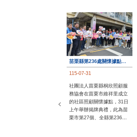
苗栗縣第236處關懷據點在苗栗市維祥里揭牌
115-07-31
社團法人苗栗縣桐欣照顧服
務協會在苗栗市維祥里成立
的社區照顧關懷據點，31日
上午舉辦揭牌典禮，此為苗
栗市第27個、全縣第236處
的據點。苗栗縣長鍾東錦上
午主持揭牌儀式，頒發15萬