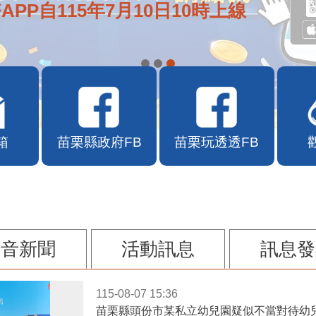
APP自115年7月10日10時上線
箱
苗栗縣政府FB
苗栗玩透透FB
影音新聞
活動訊息
訊息發
115-08-07 15:36
苗栗縣頭份市某私立幼兒園疑似不當對待幼