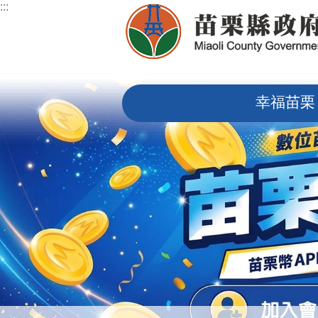
:::
跳到主要內容區塊
:::
幸福苗栗