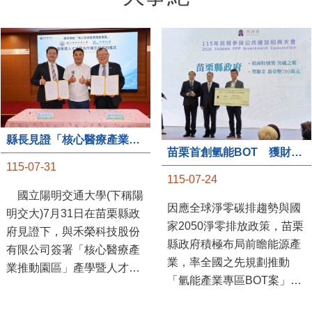
縣長見證「核心醫療產業推動園區」產學合作簽約儀式
苗栗首創氫能BOT 獲財政部「突破之翼」肯定
115-07-31
115-07-24
國立陽明交通大學(下稱陽
因應全球淨零碳排趨勢與國
明交大)7月31日在苗栗縣政
家2050淨零排放政策，苗栗
府見證下，與禾榮科技股份
縣政府積極布局前瞻能源產
有限公司簽署「核心醫療產
業，率全國之先規劃推動
業推動園區」產學暨人才培
「氫能產業專區BOT案」，
育合作備忘錄，為苗栗產業
透過促進民間參與公共建設
升級注入新動能，會中，縣