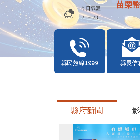
苗栗幣
今日氣溫
21 ~ 23
縣民熱線1999
縣長信
縣府新聞