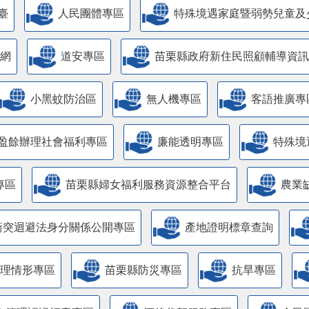
臺
人民團體專區
特殊境遇家庭暨弱勢兒童及
網
道安專區
苗栗縣政府新住民照顧輔導資訊
小黑蚊防治區
無人機專區
客語推廣專
盈餘辦理社會福利專區
廉能透明專區
特殊境
專區
苗栗縣婦女福利服務資源整合平台
農業
衝突迴避法身分關係公開專區
產地證明標章查詢
管理情形專區
苗栗縣防災專區
抗旱專區