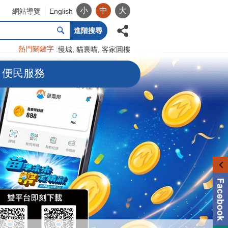
小
中
大
網站導覽
English
進階搜尋
熱門關鍵字
慢城
貓裏喵
客家圓樓
便民服務