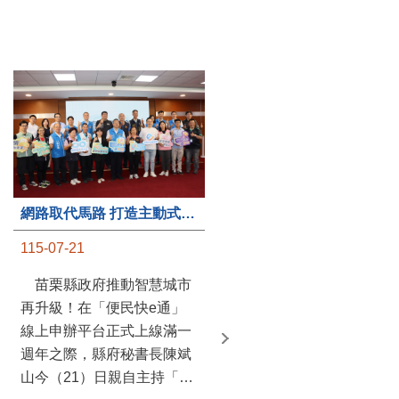
第235處關懷據點揭牌運作 縣長宣布共餐補助將加碼到1萬元
網路取代馬路 打造主動式數位便民服務 苗栗便民快e通 2.0智慧升級啟用
115-07-20
115-07-21
苗栗縣政府攜手牧田家庭
苗栗縣政府推動智慧城市
關懷協會，在頭屋鄉設立的
再升級！在「便民快e通」
社區照顧關懷據點20日揭牌
線上申辦平台正式上線滿一
運作，這是鄉內第6個、全
週年之際，縣府秘書長陳斌
縣第235處的據點；縣長鍾
山今（21）日親自主持「便
東錦在主持揭牌儀式推進據