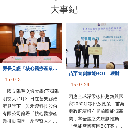
大事紀
縣長見證「核心醫療產業推動園區」產學合作簽約儀式
苗栗首創氫能BOT 獲財政部「突破之翼」肯定
115-07-31
115-07-24
國立陽明交通大學(下稱陽
因應全球淨零碳排趨勢與國
明交大)7月31日在苗栗縣政
家2050淨零排放政策，苗栗
府見證下，與禾榮科技股份
縣政府積極布局前瞻能源產
有限公司簽署「核心醫療產
業，率全國之先規劃推動
業推動園區」產學暨人才培
「氫能產業專區BOT案」，