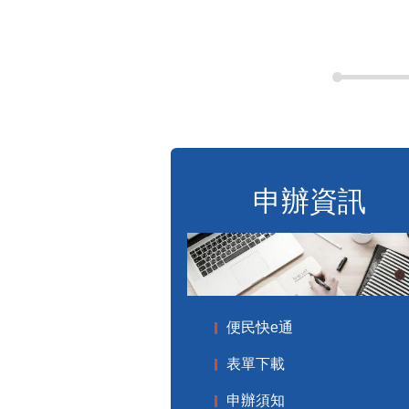
申辦資訊
便民快e通
表單下載
申辦須知