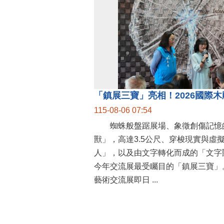
115-08-06 07:54
蜘蛛般盤踞展場、象徵創傷記憶
獸」，高達3.5公尺、穿梭現實與虛
人」，以及由文字轉化而成的「文字
今年交流展最受矚目的「鎮展三寶」。
藝術交流展即日 ...