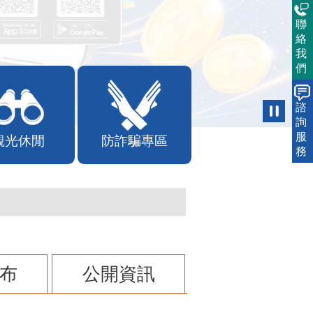
聯
絡
我
們
諮
詢
服
觀光休閒
防詐騙專區
務
布
公開資訊