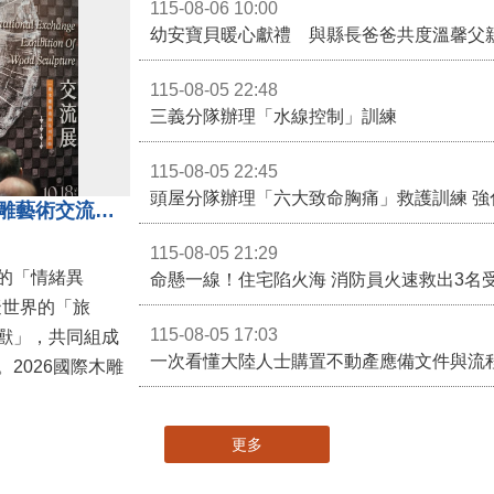
115-08-06 10:00
幼安寶貝暖心獻禮 與縣長爸爸共度溫馨父
115-08-05 22:48
三義分隊辦理「水線控制」訓練
115-08-05 22:45
頭屋分隊辦理「六大致命胸痛」救護訓練 強
「鎮展三寶」亮相！2026國際木雕藝術交流展登場 國際木雕競賽得獎入圍名單同步揭曉
115-08-05 21:29
的「情緒異
命懸一線！住宅陷火海 消防員火速救出3名
擬世界的「旅
115-08-05 17:03
獸」，共同組成
一次看懂大陸人士購置不動產應備文件與流
2026國際木雕
更多