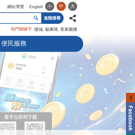
小
中
大
網站導覽
English
進階搜尋
熱門關鍵字
慢城
貓裏喵
客家圓樓
便民服務