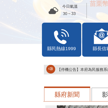
苗栗幣
今日氣溫
30 ~ 33
縣民熱線1999
縣長信
【停機公告】本府為民服務系統
縣府新聞