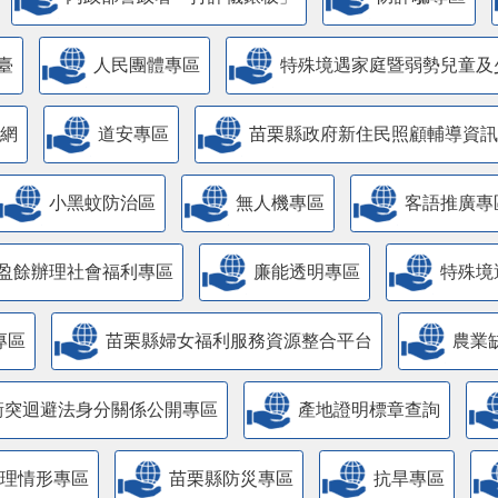
臺
人民團體專區
特殊境遇家庭暨弱勢兒童及
網
道安專區
苗栗縣政府新住民照顧輔導資訊
小黑蚊防治區
無人機專區
客語推廣專
盈餘辦理社會福利專區
廉能透明專區
特殊境
專區
苗栗縣婦女福利服務資源整合平台
農業
衝突迴避法身分關係公開專區
產地證明標章查詢
管理情形專區
苗栗縣防災專區
抗旱專區