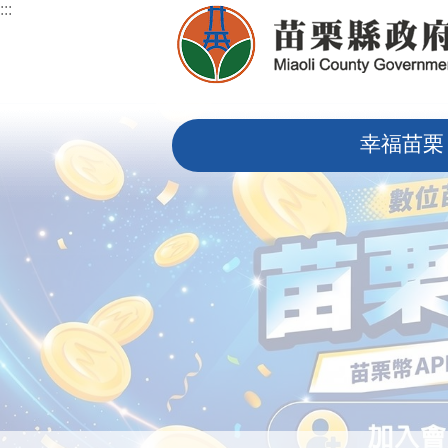
:::
跳到主要內容區塊
:::
幸福苗栗