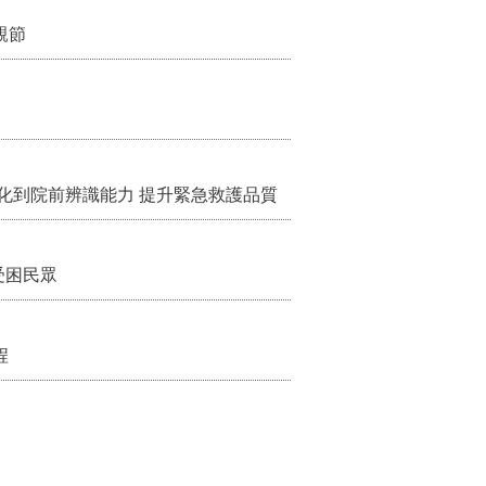
親節
化到院前辨識能力 提升緊急救護品質
受困民眾
程