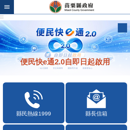
跳到主要內容區塊
:::
:::
便民快e通2.0自即日起啟用
縣民熱線1999
縣長信箱