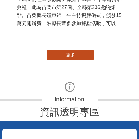
典禮，此為苗栗市第27個、全縣第236處的據
署
點。苗栗縣長鍾東錦上午主持揭牌儀式，頒發15
作
萬元開辦費，鼓勵長輩多參加據點活動，可以更
縣
加健康、長壽。 坐落於苗栗市維祥里光華街89
手
號的社區照顧關懷據點，今 ...
更多
資訊透明專區