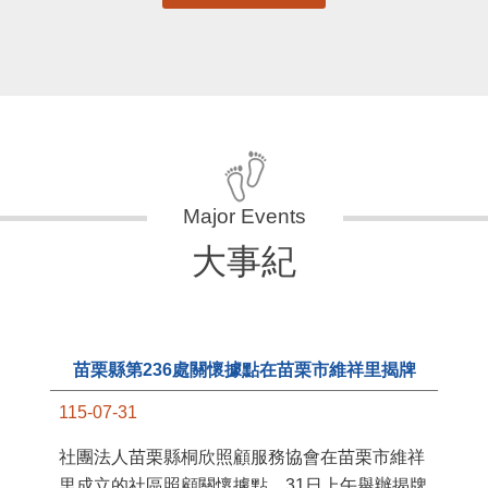
大事紀
苗栗縣第236處關懷據點在苗栗市維祥里揭牌
115-07-31
11
社團法人苗栗縣桐欣照顧服務協會在苗栗市維祥
國
里成立的社區照顧關懷據點，31日上午舉辦揭牌
苗