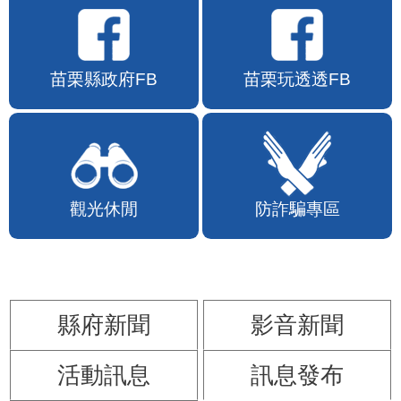
苗栗縣政府FB
苗栗玩透透FB
觀光休閒
防詐騙專區
縣府新聞
影音新聞
活動訊息
訊息發布