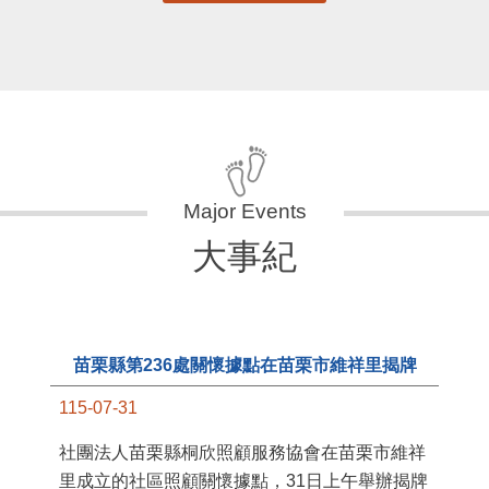
大事紀
苗栗縣第236處關懷據點在苗栗市維祥里揭牌
115-07-31
11
社團法人苗栗縣桐欣照顧服務協會在苗栗市維祥
國
里成立的社區照顧關懷據點，31日上午舉辦揭牌
苗