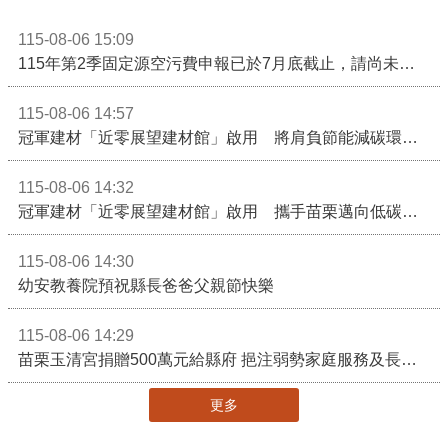
115-08-06 15:09
115年第2季固定源空污費申報已於7月底截止，請尚未申報公私場所儘速完成申繳，以免面臨滯納金及罰鍰!
115-08-06 14:57
冠軍建材「近零展望建材館」啟用 將肩負節能減碳環境教育重任
115-08-06 14:32
冠軍建材「近零展望建材館」啟用 攜手苗栗邁向低碳建築新未來
115-08-06 14:30
幼安教養院預祝縣長爸爸父親節快樂
115-08-06 14:29
苗栗玉清宮捐贈500萬元給縣府 挹注弱勢家庭服務及長照醫療資源
更多