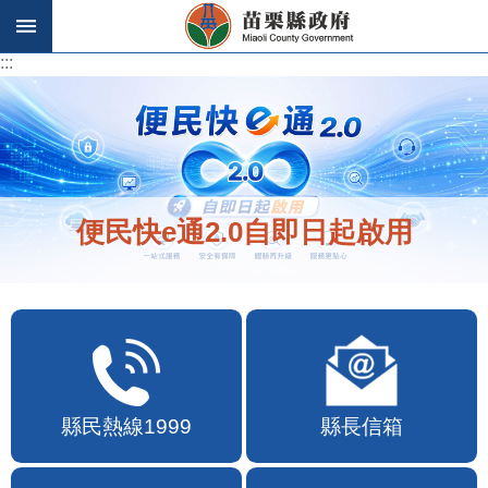
跳到主要內容區塊
:::
:::
便民快e通2.0自即日起啟用
縣民熱線1999
縣長信箱