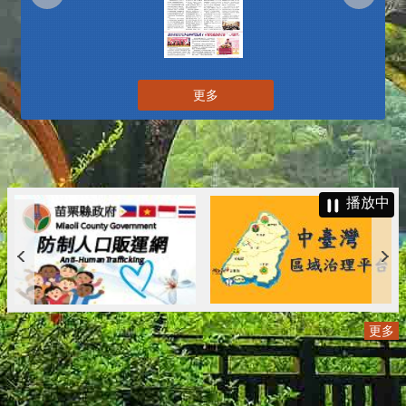
更多
播放中
更多