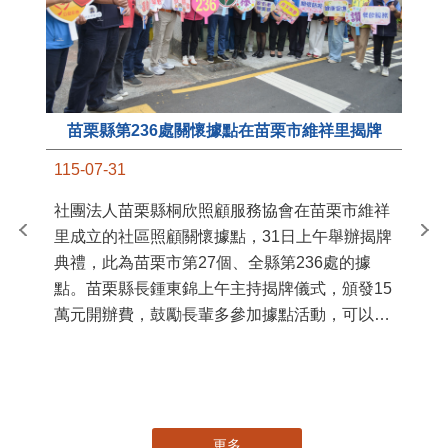
苗栗縣第236處關懷據點在苗栗市維祥里揭牌
11
115-07-31
國
社團法人苗栗縣桐欣照顧服務協會在苗栗市維祥
苗
里成立的社區照顧關懷據點，31日上午舉辦揭牌
署
典禮，此為苗栗市第27個、全縣第236處的據
作
點。苗栗縣長鍾東錦上午主持揭牌儀式，頒發15
縣
萬元開辦費，鼓勵長輩多參加據點活動，可以更
手
加健康、長壽。 坐落於苗栗市維祥里光華街89
號的社區照顧關懷據點，今 ...
更多