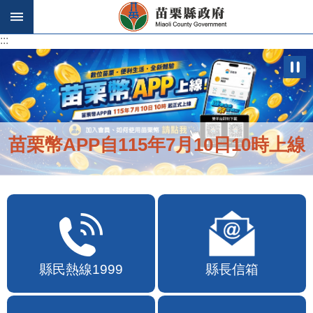
跳到主要內容區塊
:::
:::
苗栗幣APP自115年7月10日10時上線
縣民熱線1999
縣長信箱