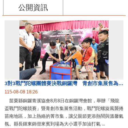
公開資訊
3對3戰鬥陀螺團體賽決戰銅鑼灣 青創市集展售為父親節增添繽紛
115-08-08 18:26
苗栗縣銅鑼青溪協會8月8日在銅鑼灣會館，舉辦「飛龍
盃戰鬥陀螺競賽」暨青創市集展售活動，戰鬥陀螺旋風襲捲
苗南地區，加上熱絡的菁市集，讓父親節更添熱鬧與溫馨氣
氛。縣長鍾東錦偕來賓到場為大小選手加油打氣 ...