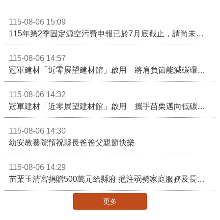
115-08-06 15:09
115年第2季固定源空污費申報已於7月底截止，請尚未申報公私場所儘速完成申繳，以免面臨滯納金及罰鍰!
115-08-06 14:57
冠軍建材「近零展望建材館」啟用 將肩負節能減碳環境教育重任
115-08-06 14:32
冠軍建材「近零展望建材館」啟用 攜手苗栗邁向低碳建築新未來
115-08-06 14:30
幼安教養院預祝縣長爸爸父親節快樂
115-08-06 14:29
苗栗玉清宮捐贈500萬元給縣府 挹注弱勢家庭服務及長照醫療資源
更多