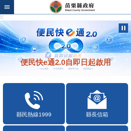
跳到主要內容區塊
:::
:::
便民快e通2.0自即日起啟用
縣民熱線1999
縣長信箱