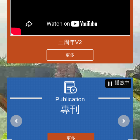
三周年V2
更多
播放中
專刊
更多