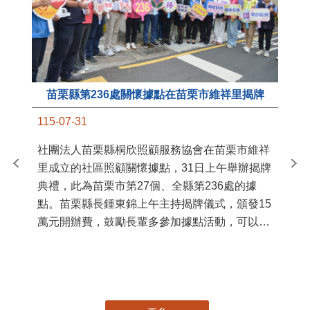
苗栗縣第236處關懷據點在苗栗市維祥里揭牌
11
115-07-31
國
社團法人苗栗縣桐欣照顧服務協會在苗栗市維祥
苗
里成立的社區照顧關懷據點，31日上午舉辦揭牌
署
典禮，此為苗栗市第27個、全縣第236處的據
作
點。苗栗縣長鍾東錦上午主持揭牌儀式，頒發15
縣
萬元開辦費，鼓勵長輩多參加據點活動，可以更
手
加健康、長壽。 坐落於苗栗市維祥里光華街89
號的社區照顧關懷據點，今 ...