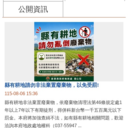
公開資訊
縣有耕地請勿非法棄置廢棄物，以免受罰!
115-08-06 15:36
縣有耕地非法棄置廢棄物，依廢棄物清理法第46條規定處1
年以上7年以下有期徒刑，得併科新台幣一千五百萬元以下
罰金。本府將加強查緝不法，如有縣有耕地相關問題，歡迎
洽詢本府地政處地權科（037-55947 ...