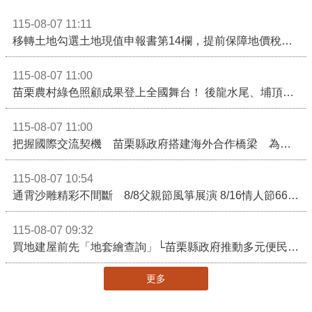
115-08-07 11:11
移轉土地勾選土地現值申報書第14欄，提前保障地價稅節稅權益
115-08-07 11:00
苗栗農村綠色照顧成果登上全國舞台！ 後龍水尾、埔頂社區前進2026高齡健康產業博覽會
115-08-07 11:00
把握國際交流契機 苗栗縣政府搭建海外合作橋梁 為在地產業爭取更多國際市場機會
115-08-07 10:54
通霄沙雕精彩不間斷 8/8父親節風箏展演 8/16情人節66對浪漫挑戰送好禮
115-08-07 09:32
買地建屋前先「地套繪查詢」└苗栗縣政府推動多元便民諮詢服務
更多