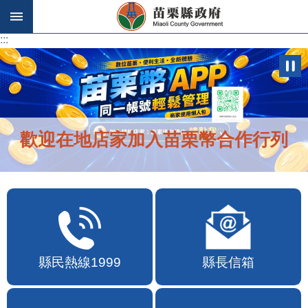
跳到主要內容區塊
:::
:::
歡迎在地店家加入苗栗幣合作行列
縣民熱線1999
縣長信箱