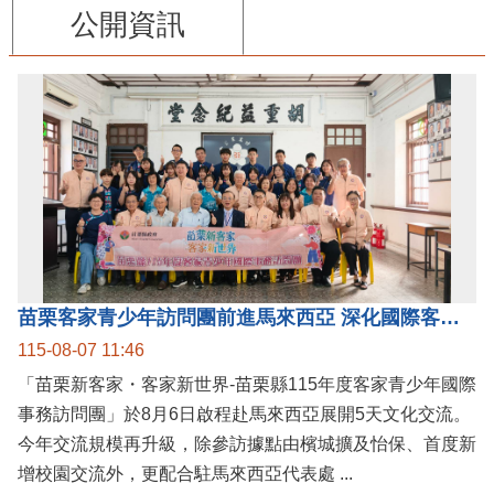
公開資訊
苗栗客家青少年訪問團前進馬來西亞 深化國際客家文化交流
115-08-07 11:46
「苗栗新客家・客家新世界-苗栗縣115年度客家青少年國際
事務訪問團」於8月6日啟程赴馬來西亞展開5天文化交流。
今年交流規模再升級，除參訪據點由檳城擴及怡保、首度新
增校園交流外，更配合駐馬來西亞代表處 ...