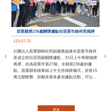
苗栗縣第236處關懷據點在苗栗市維祥里揭牌
11
115-07-31
國
社團法人苗栗縣桐欣照顧服務協會在苗栗市維祥
苗
里成立的社區照顧關懷據點，31日上午舉辦揭牌
署
典禮，此為苗栗市第27個、全縣第236處的據
作
點。苗栗縣長鍾東錦上午主持揭牌儀式，頒發15
縣
萬元開辦費，鼓勵長輩多參加據點活動，可以更
手
加健康、長壽。 坐落於苗栗市維祥里光華街89
號的社區照顧關懷據點，今 ...
更多