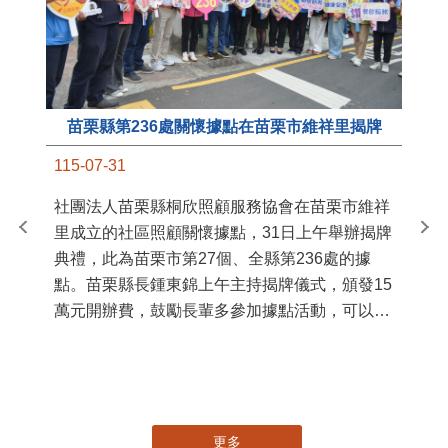
苗栗縣第236處關懷據點在苗栗市維祥里揭牌
11
115-07-31
國
社團法人苗栗縣桐欣照顧服務協會在苗栗市維祥
苗
里成立的社區照顧關懷據點，31日上午舉辦揭牌
署
典禮，此為苗栗市第27個、全縣第236處的據
作
點。苗栗縣長鍾東錦上午主持揭牌儀式，頒發15
縣
萬元開辦費，鼓勵長輩多參加據點活動，可以更
手
加健康、長壽。 坐落於苗栗市維祥里光華街89
號的社區照顧關懷據點，今 ...
更多