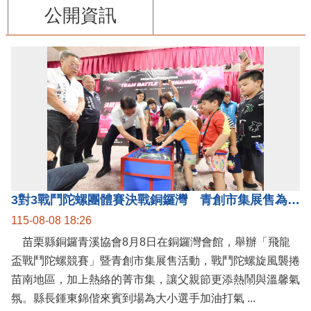
公開資訊
3對3戰鬥陀螺團體賽決戰銅鑼灣 青創市集展售為父親節增添繽紛
115-08-08 18:26
苗栗縣銅鑼青溪協會8月8日在銅鑼灣會館，舉辦「飛龍
盃戰鬥陀螺競賽」暨青創市集展售活動，戰鬥陀螺旋風襲捲
苗南地區，加上熱絡的菁市集，讓父親節更添熱鬧與溫馨氣
氛。縣長鍾東錦偕來賓到場為大小選手加油打氣 ...