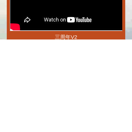
三周年V2
更多
播放中
專刊
更多