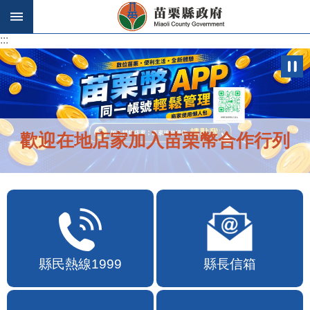
跳到主要內容區塊
:::
:::
歡迎在地店家加入苗栗幣合作行列
縣民熱線1999
縣長信箱