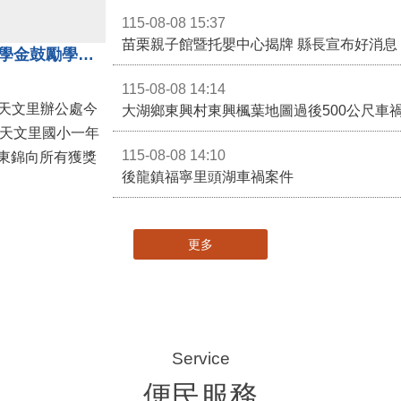
e通2.0自即日起啟用
箱
苗栗縣政府FB
苗栗玩透透FB
影音新聞
活動訊息
訊息發
115-08-09 09:59