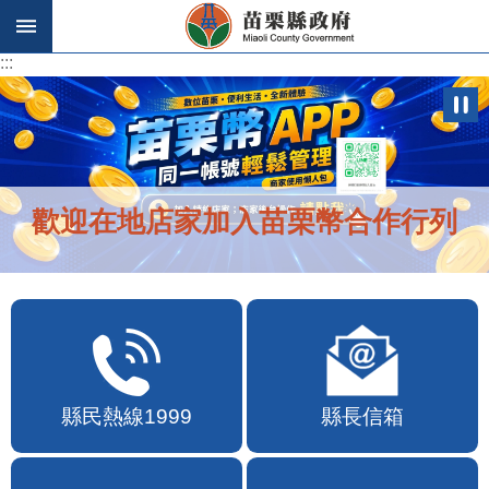
跳到主要內容區塊
:::
:::
歡迎在地店家加入苗栗幣合作行列
縣民熱線1999
縣長信箱