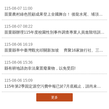
115-08-07 11:00
苗栗農村綠色照顧成果登上全國舞台！ 後龍水尾、埔頂社區前進2026高齡健康產業博覽會
115-08-07 08:22
苗栗縣辦理115年度校園性別事件調查專業人員進階培訓 深化調查實務能力 持續打造安全友善校園
115-08-06 16:19
苗栗縣率中臺灣觀光叩關新加坡 齊聚16家旅行社、三大航空 NATAS旅展開賣主題遊程
115-08-06 15:36
縣有耕地請勿非法棄置廢棄物，以免受罰!
115-08-06 15:09
115年第2季固定源空污費申報已於7月底截止，請尚未申報公私場所儘速完成申繳，以免面臨滯納金及罰鍰!
更多