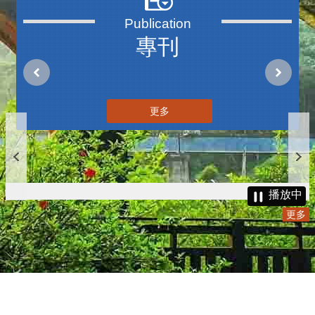
三周年V2
更多
播放中
專刊
更多