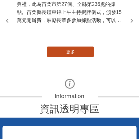
國
苗
署
作
縣
苗栗縣第236處關懷據點在苗栗市維祥里揭牌
手
115-07-31
社團法人苗栗縣桐欣照顧服務協會在苗栗市維祥
里成立的社區照顧關懷據點，31日上午舉辦揭牌
典禮，此為苗栗市第27個、全縣第236處的據
點。苗栗縣長鍾東錦上午主持揭牌儀式，頒發15
萬元開辦費，鼓勵長輩多參加據點活動，可以更
加健康、長壽。 坐落於苗栗市維祥里光華街89
號的社區照顧關懷據點，今 ...
更多