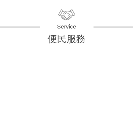
便民服務
申辦資訊
便民快e通
表單下載