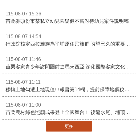
115-08-07 15:36
苗栗縣頭份市某私立幼兒園疑似不當對待幼兒案件說明稿
115-08-07 14:54
行政院核定西拉雅族為平埔原住民族群 盼望已久的重要時刻到來！8月13日起受理民族成員名冊登記
115-08-07 11:46
苗栗客家青少年訪問團前進馬來西亞 深化國際客家文化交流
115-08-07 11:11
移轉土地勾選土地現值申報書第14欄，提前保障地價稅節稅權益
115-08-07 11:00
苗栗農村綠色照顧成果登上全國舞台！ 後龍水尾、埔頂社區前進2026高齡健康產業博覽會
更多