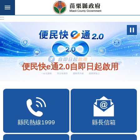
跳到主要內容區塊
:::
:::
便民快e通2.0自即日起啟用
縣民熱線1999
縣長信箱