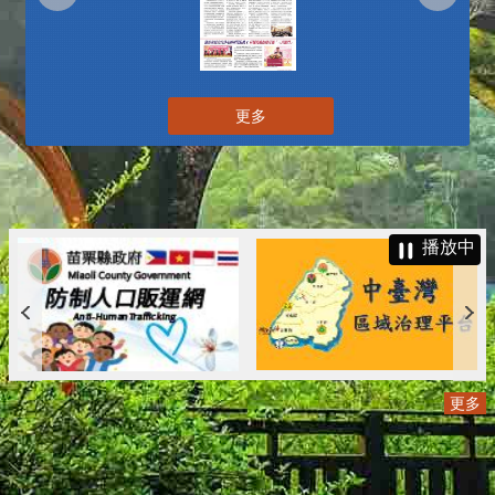
更多
播放中
更多