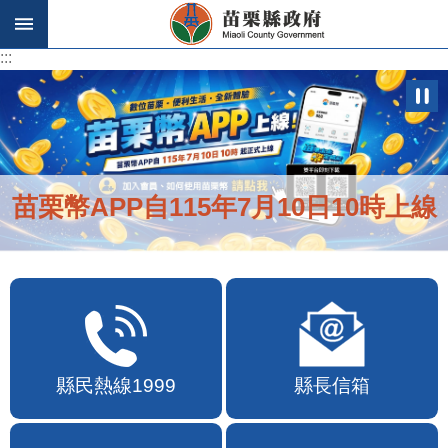
跳到主要內容區塊
:::
:::
苗栗幣APP自115年7月10日10時上線
縣民熱線1999
縣長信箱