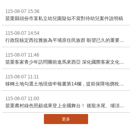
115-08-07 15:36
苗栗縣頭份市某私立幼兒園疑似不當對待幼兒案件說明稿
115-08-07 14:54
行政院核定西拉雅族為平埔原住民族群 盼望已久的重要時刻到來！8月13日起受理民族成員名冊登記
115-08-07 11:46
苗栗客家青少年訪問團前進馬來西亞 深化國際客家文化交流
115-08-07 11:11
移轉土地勾選土地現值申報書第14欄，提前保障地價稅節稅權益
115-08-07 11:00
苗栗農村綠色照顧成果登上全國舞台！ 後龍水尾、埔頂社區前進2026高齡健康產業博覽會
更多