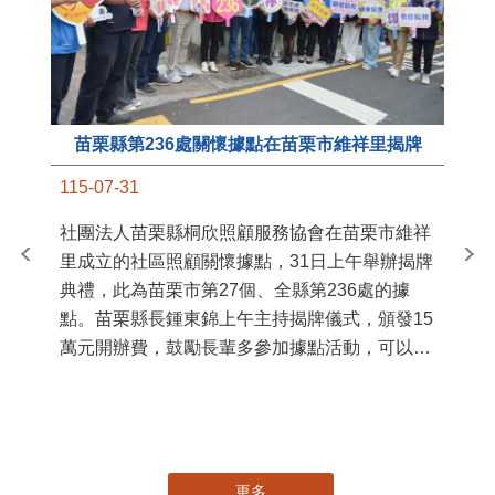
苗栗縣第236處關懷據點在苗栗市維祥里揭牌
11
115-07-31
國
社團法人苗栗縣桐欣照顧服務協會在苗栗市維祥
苗
里成立的社區照顧關懷據點，31日上午舉辦揭牌
署
典禮，此為苗栗市第27個、全縣第236處的據
作
點。苗栗縣長鍾東錦上午主持揭牌儀式，頒發15
縣
萬元開辦費，鼓勵長輩多參加據點活動，可以更
手
加健康、長壽。 坐落於苗栗市維祥里光華街89
號的社區照顧關懷據點，今 ...
更多