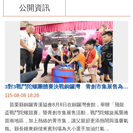
公開資訊
3對3戰鬥陀螺團體賽決戰銅鑼灣 青創市集展售為父親節增添繽紛
115-08-08 18:26
苗栗縣銅鑼青溪協會8月8日在銅鑼灣會館，舉辦「飛龍
盃戰鬥陀螺競賽」暨青創市集展售活動，戰鬥陀螺旋風襲捲
苗南地區，加上熱絡的菁市集，讓父親節更添熱鬧與溫馨氣
氛。縣長鍾東錦偕來賓到場為大小選手加油打氣 ...