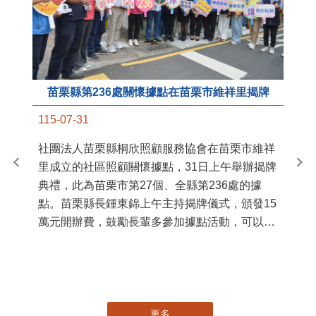
苗栗縣第236處關懷據點在苗栗市維祥里揭牌
11
115-07-31
國
社團法人苗栗縣桐欣照顧服務協會在苗栗市維祥
苗
里成立的社區照顧關懷據點，31日上午舉辦揭牌
署
典禮，此為苗栗市第27個、全縣第236處的據
作
點。苗栗縣長鍾東錦上午主持揭牌儀式，頒發15
縣
萬元開辦費，鼓勵長輩多參加據點活動，可以更
手
加健康、長壽。 坐落於苗栗市維祥里光華街89
號的社區照顧關懷據點，今 ...