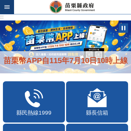
跳到主要內容區塊
:::
:::
便民快e通2.0自即日起啟用
縣民熱線1999
縣長信箱