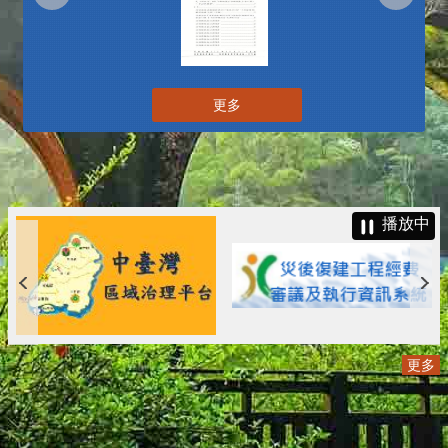
更多
播放中
更多