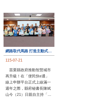
第235處關懷據點揭牌運作 縣長宣布共餐補助將加碼到1萬元
網路取代馬路 打造主動式數位便民服務 苗栗便民快e通 2.0智慧升級啟用
115-07-20
115-07-21
苗栗縣政府攜手牧田家庭
苗栗縣政府推動智慧城市
關懷協會，在頭屋鄉設立的
再升級！在「便民快e通」
社區照顧關懷據點20日揭牌
線上申辦平台正式上線滿一
運作，這是鄉內第6個、全
週年之際，縣府秘書長陳斌
縣第235處的據點；縣長鍾
山今（21）日親自主持「便
東錦在主持揭牌儀式推進據
民快e通 2.0 啟用記者會」，
點總數的同時，也宣布年底