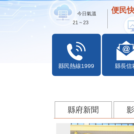
便民快
今日氣溫
21 ~ 23
縣民熱線1999
縣長信
縣府新聞