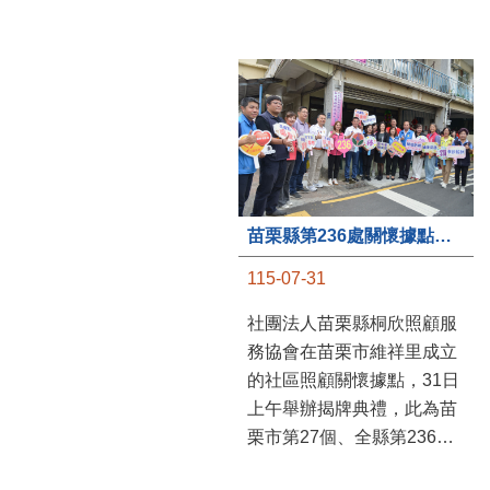
苗栗縣第236處關懷據點在苗栗市維祥里揭牌
115-07-31
社團法人苗栗縣桐欣照顧服
務協會在苗栗市維祥里成立
的社區照顧關懷據點，31日
上午舉辦揭牌典禮，此為苗
栗市第27個、全縣第236處
的據點。苗栗縣長鍾東錦上