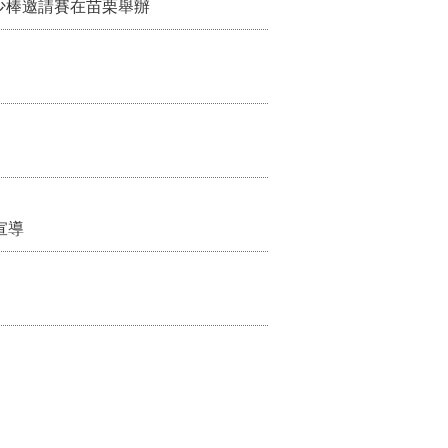
少棒邀請賽在苗栗舉辦
宣導