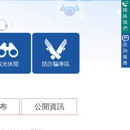
聯
絡
我
們
諮
詢
服
務
觀光休閒
防詐騙專區
布
公開資訊