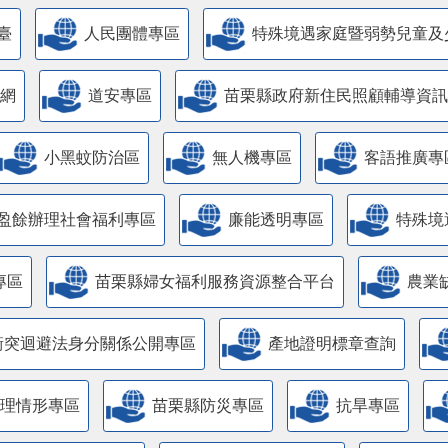
臺
人民團體專區
特殊境遇家庭暨弱勢兒童及
網
道安專區
苗栗縣政府新住民照顧輔導資訊
小黑蚊防治區
無人機專區
客語推廣專
盈餘辦理社會福利專區
廉能透明專區
特殊境
專區
苗栗縣婦女福利服務資源整合平台
農業
衝突迴避法身分關係公開專區
產地證明標章查詢
管理情形專區
苗栗縣防災專區
抗旱專區