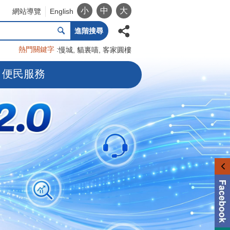
小
中
大
網站導覽
English
進階搜尋
熱門關鍵字
慢城
貓裏喵
客家圓樓
便民服務