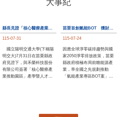
大事紀
縣長見證「核心醫療產業推動園區」產學合作簽約儀式
苗栗首創氫能BOT 獲財政部「突破之翼」肯定
115-07-31
115-07-24
國立陽明交通大學(下稱陽
因應全球淨零碳排趨勢與國
明交大)7月31日在苗栗縣政
家2050淨零排放政策，苗栗
府見證下，與禾榮科技股份
縣政府積極布局前瞻能源產
有限公司簽署「核心醫療產
業，率全國之先規劃推動
業推動園區」產學暨人才培
「氫能產業專區BOT案」，
育合作備忘錄，為苗栗產業
透過促進民間參與公共建設
升級注入新動能，會中，縣
（BOT）模式，引進民間資
長提到醫療園區、高鐵周邊
金、技術與營運能量，打造
土地規劃，期許攜手各界共
全國首座以氫能產業為核心
創美好前景，透過產官學合
的專業園區，展現苗栗推動
作打造更幸福快樂的苗栗。
新能源產業及能源轉型的前