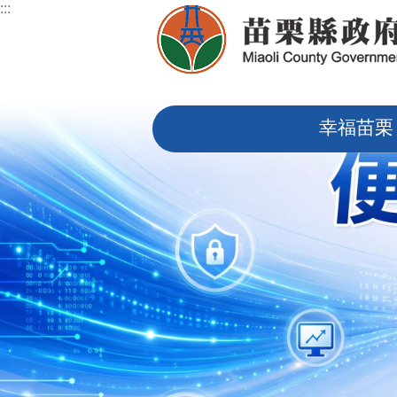
:::
跳到主要內容區塊
:::
幸福苗栗