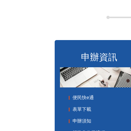
申辦資訊
便民快e通
表單下載
申辦須知