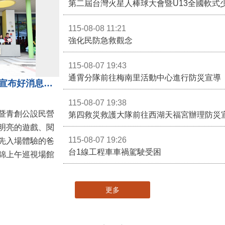
第二屆台灣火星人棒球大會暨U13全國軟式
115-08-08 11:21
強化民防急救觀念
115-08-07 19:43
通霄分隊前往梅南里活動中心進行防災宣導
苗栗親子館暨托嬰中心揭牌 縣長宣布好消息：9月1日起調降臨時托嬰費用
115-08-07 19:38
暨青創公設民營
第四救災救護大隊前往西湖天福宮辦理防災
明亮的遊戲、閱
115-08-07 19:26
先入場體驗的爸
台1線工程車車禍駕駛受困
錦上午巡視場館
更多