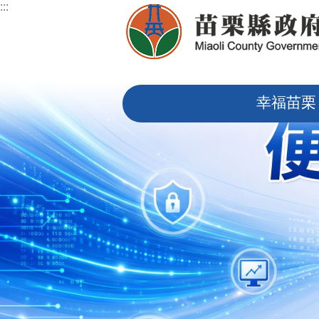
:::
跳到主要內容區塊
:::
幸福苗栗