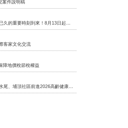
兒案件說明稿
行政院核定西拉雅族為平埔原住民族群 盼望已久的重要時刻到來！8月13日起受理民族成員名冊登記
際客家文化交流
保障地價稅節稅權益
苗栗農村綠色照顧成果登上全國舞台！ 後龍水尾、埔頂社區前進2026高齡健康產業博覽會