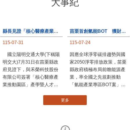
大事紀
縣長見證「核心醫療產業推動園區」產學合作簽約儀式
苗栗首創氫能BOT 獲財政部「突破之翼」肯定
115-07-31
115-07-24
國立陽明交通大學(下稱陽
因應全球淨零碳排趨勢與國
明交大)7月31日在苗栗縣政
家2050淨零排放政策，苗栗
府見證下，與禾榮科技股份
縣政府積極布局前瞻能源產
有限公司簽署「核心醫療產
業，率全國之先規劃推動
業推動園區」產學暨人才培
「氫能產業專區BOT案」，
育合作備忘錄，為苗栗產業
透過促進民間參與公共建設
升級注入新動能，會中，縣
（BOT）模式，引進民間資
長提到醫療園區、高鐵周邊
金、技術與營運能量，打造
更多
土地規劃，期許攜手各界共
全國首座以氫能產業為核心
創美好前景，透過產官學合
的專業園區，展現苗栗推動