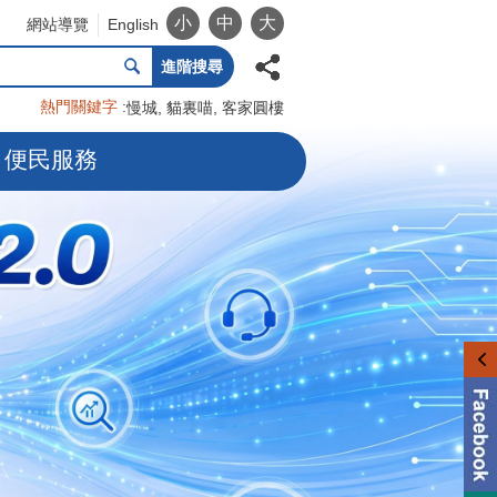
小
中
大
網站導覽
English
進階搜尋
熱門關鍵字
慢城
貓裏喵
客家圓樓
便民服務