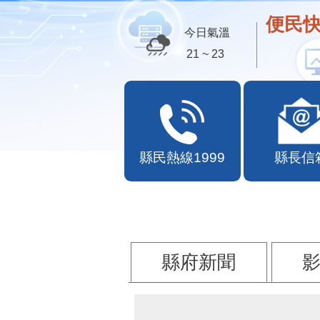
便民快
今日氣溫
21 ~ 23
縣民熱線1999
縣長信
縣府新聞