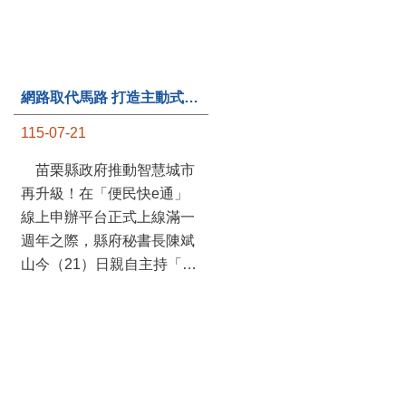
網路取代馬路 打造主動式數位便民服務 苗栗便民快e通 2.0智慧升級啟用
第235處關懷據點揭牌運作 縣長宣布共餐補助將加碼到1萬元
115-07-21
115-07-20
苗栗縣政府推動智慧城市
苗栗縣政府攜手牧田家庭
再升級！在「便民快e通」
關懷協會，在頭屋鄉設立的
線上申辦平台正式上線滿一
社區照顧關懷據點20日揭牌
週年之際，縣府秘書長陳斌
運作，這是鄉內第6個、全
山今（21）日親自主持「便
縣第235處的據點；縣長鍾
民快e通 2.0 啟用記者會」，
東錦在主持揭牌儀式推進據
宣布系統全面升級。數位發
點總數的同時，也宣布年底
展部資料創新司陳怡君副司
前可望將共餐補助直接調高
長蒞臨指導，共同表示對地
到每個月1萬元，另促鄉鎮
方政府智慧服務升級加值的
市公所視財力編列預算配合