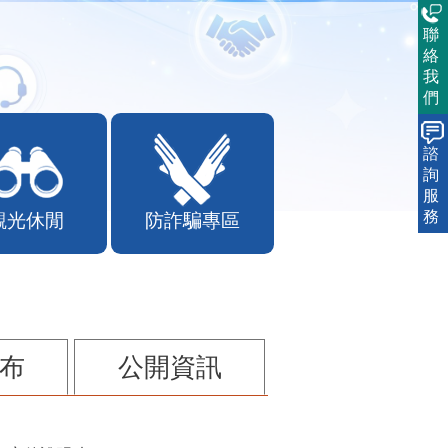
聯
絡
我
們
諮
詢
服
務
觀光休閒
防詐騙專區
布
公開資訊