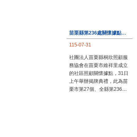
苗栗縣第236處關懷據點在苗栗市維祥里揭牌
115-07-31
社團法人苗栗縣桐欣照顧服
務協會在苗栗市維祥里成立
的社區照顧關懷據點，31日
上午舉辦揭牌典禮，此為苗
栗市第27個、全縣第236處
的據點。苗栗縣長鍾東錦上
午主持揭牌儀式，頒發15萬
元開辦費，鼓勵長輩多參加
據點活動，可以更加健康、
長壽。 坐落於苗栗市維祥