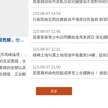
苗栗縣頭份市某私立幼兒園疑似不當對待幼
115-08-07 14:54
115-08-07 11:46
苗栗客家青少年訪問團前進馬來西亞 深化國
苗栗縣長鍾東錦受邀演講 「苗栗甦醒」分享近年轉變
115-08-07 11:11
城市高峰論壇」，
移轉土地勾選土地現值申報書第14欄，提前
的宜居實踐，全
115-08-07 11:00
栗縣的改變以及
在開發、正在醒
更多