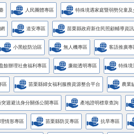
臺
人民團體專區
特殊境遇家庭暨弱勢兒童及
網
道安專區
苗栗縣政府新住民照顧輔導資訊
小黑蚊防治區
無人機專區
客語推廣專
盈餘辦理社會福利專區
廉能透明專區
特殊境
專區
苗栗縣婦女福利服務資源整合平台
農業
衝突迴避法身分關係公開專區
產地證明標章查詢
管理情形專區
苗栗縣防災專區
抗旱專區