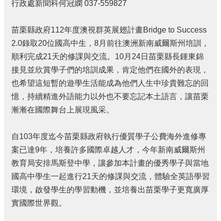
行政處新聞科何冠嫻 037-559827
個
人
苗栗縣政府112年度澳視群英展翅計畫Bridge to Success
資
料
2.0錄取20位國高中生，8月前往澳洲新南威爾斯州培訓，
保
順利完成21天的修課與交流。10月24日苗栗縣長鍾東錦
護
接見並欣賞學子們的培訓成果，肯定他們在國外的表現，
管
理
也希望這短暫的遊學生活能成為他們人生中珍貴難忘的回
手
憶，持續精進外語能力以外也不要忘記本土語言，讓苗栗
冊
漸漸在國際舞台上展現風采。
訴
願
自103年度迄今苗栗縣政府執行優質學子公費海外進修專
事
案已達9年，培養許多國際卓越人才，今年新南威爾斯州
件
處
教育局安排馬斯登中學，讓參加本計畫的優秀學子與當地
理
國高中學生一起進行21天的修課與交流，體驗全英語學習
環境，啟發學生的學習動機，並培養出苗栗學子更寬廣厚
網
站
實國際世界觀。
連