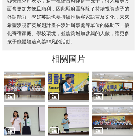
縣長鍾東錦表示，多一種語言就像多一隻手，待人處事方
費
者
面會更加方便且順利，因此縣府團隊除了持續投資孩子的
保
外語能力，學好英語也要持續推廣客家語言及文化，未來
護
希望澳視群英展翅計畫在澳洲辦事處等單位的協助下，優
專
區
化寄宿家庭、學校環境，並能夠增加參與的人數，讓更多
孩子能體驗這意義非凡的活動。
國
家
相關圖片
賠
償
事
件
處
理
網
站
資
料
開
放