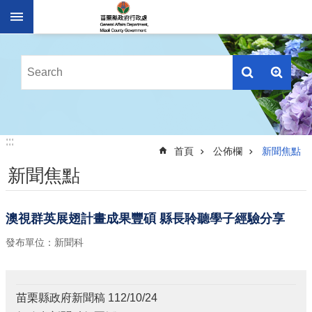
跳到主要內容區塊
進
階
搜
尋
業
:::
:::
務
首頁
公佈欄
新聞焦點
簡
新聞焦點
介
便
民
澳視群英展翅計畫成果豐碩 縣長聆聽學子經驗分享
服
發布單位：新聞科
務
公
佈
苗栗縣政府新聞稿 112/10/24
欄