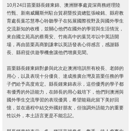
結
10月24日苗栗縣長鍾東錦、澳洲辦事處資深商務經理陸
政
竹甄、新南威爾斯州駐台貿易暨投資總監張峻銘、縣府教
府
育處長葉芯慧專心聆聽學子在拓展國際視野及與國外學生
資
交流新知的收穫，並關心他們在國外的學習與生活情況，
訊
來自國立苑高的蔡喬安、竹南高中的葉芫岑以中英語開
公
開
場，再由苗栗高商劉謙聿以英語發表心得感言，感謝縣
長、縣府提供遊學機會讓他們增廣見聞。
法
令
規
苗栗縣長鍾東錦對參與此次赴澳洲培訓所有校長、老師的
章
用心，以及表現十分優良、達成推廣台灣及苗栗任務的學
性
子們給予高度肯定。縣長鍾東錦表示，這些優秀的學子都
別
有優秀的外語能力，在師長的用心栽培下，他們到澳洲與
平
國外學生交流學習的表現優異，希望能藉此留下美好回
等
憶，並在過程中結交外國好朋友，但強調外語能力的重要
專
區
性以外，本土語言更是不能忘記。
消