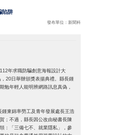
騙陷阱
發布單位：新聞科
12年求職防騙創意海報設計大
品，20日舉辦頒獎表揚典禮。縣長鍾
期勉年輕人能明辨網路訊息真偽，
長鍾東錦率勞工及青年發展處長王浩
賀；不過，縣長因公改由秘書長陳
領：「三備七不、就業隱私」，參