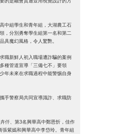
要的是融會貫通並用視覺設計的方
高中組學生和青年組，大湖農工石
領，分別勇奪學生組第一名和第二
品具魔幻風格，令人驚艷。
求職新鮮人初入職場遭詐騙的案例
多種管道宣導「三備七不」要領
少年未來在求職過程中能警惕自身
攜手警察局共同宣導識詐、求職防
卉仟、第3名興華高中鄭恩忻，佳作
商張紫嫣和興華高中李岱玲。青年組