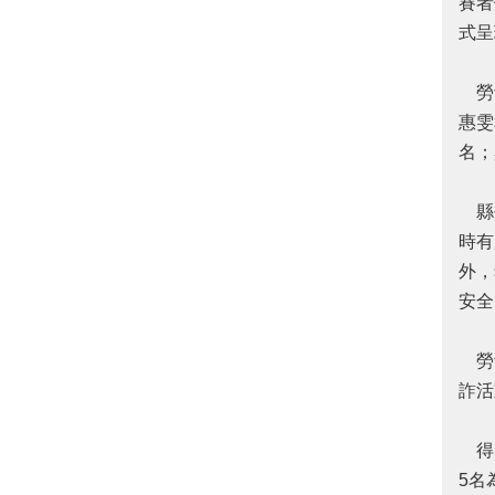
賽者
式呈
勞青
惠雯
名；
縣長
時有
外，
安全
勞青
詐活
得獎
5名