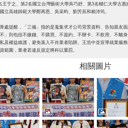
名王于之、第2名國立台灣藝術大學吳巧妤、第3名輔仁大學古惠
國立高雄師範大學鄭再恩、吳采昀、劉芳辰和賴沛筠。
處提醒，「三備」指的是蒐集求才公司背景資料、告知親友面
不」則包括不繳錢、不購買、不簽約、不辦卡、不飲用、不離身
私及權益維護，避免落入不肖業者陷阱。王浩中並宣導就業服務
資範圍，業者若違反規定將科以重罰。
相關圖片