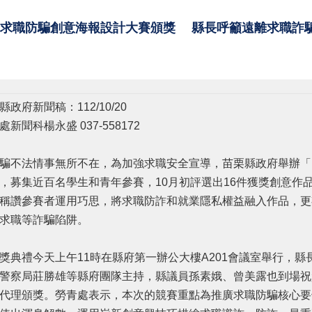
2年求職防騙創意海報設計大賽頒獎 縣長呼籲遠離求職詐
縣政府新聞稿：112/10/20
處新聞科楊永盛 037-558172
不法情事無所不在，為加強求職安全宣導，苗栗縣政府舉辦「1
，募集近百名學生和青年參賽，10月初評選出16件獲獎創意作
稱讚參賽者運用巧思，將求職防詐和就業隱私權益融入作品，更
求職等詐騙陷阱。
典禮今天上午11時在縣府第一辦公大樓A201會議室舉行，縣
警察局莊勝雄等縣府團隊主持，縣議員孫素娥、曾美露也到場祝
代理頒獎。勞青處表示，本次的競賽重點為推廣求職防騙核心要