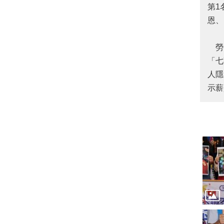
第1
恩、
勞青
「七
人隱
示薪