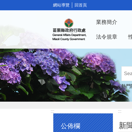
:::
網站導覽
回首頁
跳到主要內容區塊
業務簡介
法令規章
熱門
:::
:::
新
公佈欄