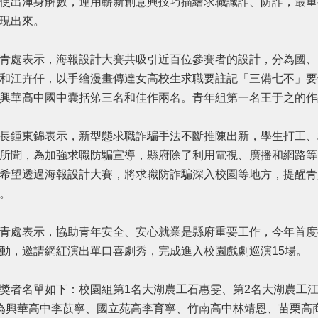
使出渾身解數，運用嶄新創意興技巧描繪求職識詐、防詐，最重
現出來。
處表示，海報設計大賽共吸引近百位參賽者的設計，分為國、
和江卉仟，以手繪漫畫傳達女高校生求職要註記「三備七不」要
興華高中國中囊括笫三名和佳作兩名。青年組第一名王于之的作
鍾東錦表示，新型態求職詐騙手法不斷推陳出新，學生打工、
所聞，為加強求職防騙宣導，縣府除了利用電視、廣播和網路等
希望透過海報設計大賽，將求職防詐騙深入校園等地方，提醒青
。
處表示，協助青年安全、安心就業是縣府重要工作，今年首度
動，邀請網紅演出單口喜劇秀，完成進入校園戲劇巡演15場。
者名單如下：校園組第1名大湖農工石惠雯、第2名大湖農工江
為興華高中李苡寧、國立苑高李育寧、竹南高中林靖恩、苗栗高