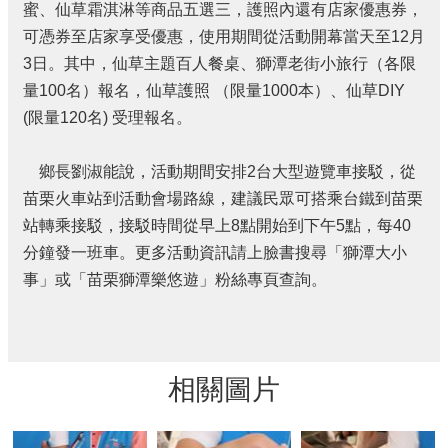
宣
蜜、仙草霜淇淋等商品五選三，護照內還有店家優惠券，
告
可憑券至店家享受優惠，使用期間從活動開幕當天至12月
3日。其中，仙草主題百人餐桌、獅潭老街小旅行（各限
補
助
量100名）報名，仙草護照 （限量1000本）、仙草DIY
公
(限量120名) 受理報名。
告
專
鄉長劉淑能說，活動期間安排2台大型遊覽車接駁，從
區
苗栗火車站到活動會場路線，建議民眾可搭乘台鐵到苗栗
站轉乘接駁，接駁時間從早上8點開始到下午5點，每40
網
站
分鐘發一班車。更多活動資訊請上臉書搜尋「獅潭大小
導
事」或「苗栗獅潭樂悠遊」粉絲專頁查詢。
覽
回
首
頁
相關圖片
隱
私