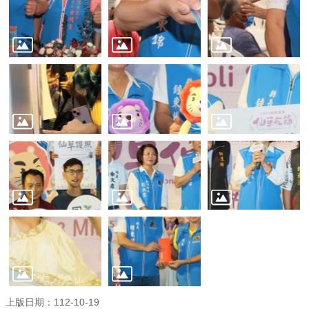
權
宣
告
資
訊
安
全
政
策
網
站
資
料
開
放
宣
告
上版日期：112-10-19