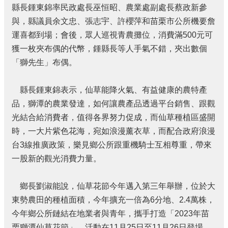
結
縣長鍾東錦率民政處長巫恒昭、農業處副處長蔡政新參
與，縣議員余文忠、張志宇、許櫻萍和苗栗市公所機要詹
政
府
運喜都到場；會後，眾人巡視青農攤位，消費滿500元可
資
獲一枚夾布偶的代幣，鍾縣長等人手氣不錯，夾出數個
訊
「獅先生」布偶。
公
開
縣長鍾東錦表示，仙草能降火氣、有益健康的農特產
法
品，獅潭的農業發達，如何讓農產品透過平台銷售、跟觀
令
規
光結合給消費者，值得各界努力促成，而仙草種植區盛開
章
時，一大片紫色花海，宛如浪漫薰衣草，而配合政府浪漫
台3線推廣政策，樂見鄉公所跟重機騎士互相尊重，帶來
性
別
一股新的觀光消費力量。
平
等
鄉長劉淑能說，仙草花節今年邁入第三年舉辦，位於大
專
區
東勢農田的種植面積，今年擴充一倍為6分地、2.4萬株，
今年鄉公所鏈結在地業者與青年，攜手打造「2023年苗
消
栗獅潭仙草花節」，活動在11月25日至11月26日登場，