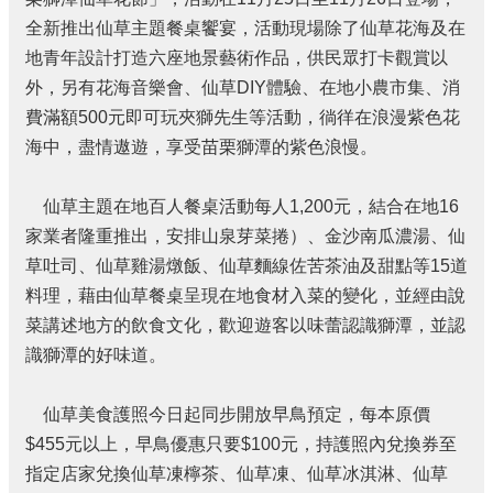
費
者
全新推出仙草主題餐桌饗宴，活動現場除了仙草花海及在
保
地青年設計打造六座地景藝術作品，供民眾打卡觀賞以
護
外，另有花海音樂會、仙草DIY體驗、在地小農市集、消
專
費滿額500元即可玩夾獅先生等活動，徜徉在浪漫紫色花
區
海中，盡情遨遊，享受苗栗獅潭的紫色浪慢。
國
家
賠
仙草主題在地百人餐桌活動每人1,200元，結合在地16
償
家業者隆重推出，安排山泉芽菜捲）、金沙南瓜濃湯、仙
事
草吐司、仙草雞湯燉飯、仙草麵線佐苦茶油及甜點等15道
件
料理，藉由仙草餐桌呈現在地食材入菜的變化，並經由說
處
理
菜講述地方的飲食文化，歡迎遊客以味蕾認識獅潭，並認
識獅潭的好味道。
網
站
資
仙草美食護照今日起同步開放早鳥預定，每本原價
料
$455元以上，早鳥優惠只要$100元，持護照內兌換券至
開
指定店家兌換仙草凍檸茶、仙草凍、仙草冰淇淋、仙草
放