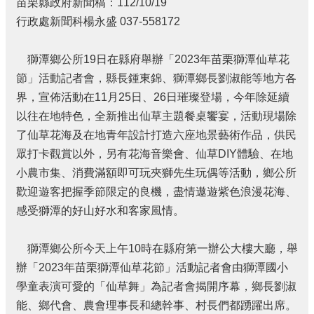
苗栗縣政府新聞稿：112/10/19
個
行政處新聞科楊永盛 037-558172
人
資
料
獅潭鄉公所19日在縣府舉辦「2023年苗栗獅潭仙草花
保
節」活動記者會，縣長鍾東錦、獅潭鄉長劉淑能等地方各
護
界，宣佈活動在11月25日、26日璀璨登場，今年除延續
管
以往在地特色，全新推出仙草主題餐桌饗宴，活動現場除
理
手
了仙草花海及在地青年設計打造六座地景藝術作品，供民
冊
眾打卡觀賞以外，另有花海音樂會、仙草DIY體驗、在地
訴
小農市集、消費滿額即可玩夾獅先生玩偶等活動，鄉公所
願
歡迎遊客把握季節限定的良機，盡情遨遊紫色浪漫花海、
事
感受獅潭的好山好水和客家風情。
件
處
理
獅潭鄉公所今天上午10時在縣府第一辦公大樓大廳，舉
辦「2023年苗栗獅潭仙草花節」活動記者會由獅潭國小
網
學童表演可愛的「仙草舞」為記者會揭開序幕，鄉長劉淑
站
連
能、鄉代會、農會理事長和總幹事、村長們都踴躍出席。