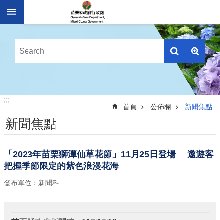
跳到主要內容區塊
進
階
搜
尋
業
:::
:::
務
首頁
公佈欄
新聞焦點
簡
新聞焦點
介
便
民
「2023年苗栗獅潭仙草花節」11月25日登場 邀遊客
服
把握季節限定的紫色浪漫花海
務
發布單位：新聞科
公
佈
欄