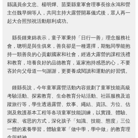
結
縣議員余文忠、楊明燁、苗栗縣童軍會理事長徐永鴻和營
主任魏早烱等人，共同主持大露營開幕儀式後，眾人再一
政
府
起大合照預祝活動順利成功。
資
訊
縣長鍾東錦表示，童子軍秉持「日行一善」理念服務社
公
開
會，聰明是與生俱來，善良卻是一種選擇，期勉同學能抱
持一顆善良的心貢獻國家和社會，經過大露營的課程洗禮
法
和教育，培養良好的品德教育，返家抱持感恩的心，不要
令
規
吝於向父母道一句謝謝，更要養成閱讀和運動的好習慣。
章
鍾縣長說，今年童軍露營活動內容規劃了童軍技能高級
性
別
考驗活動、探索教育、生命教育分站活動、社區服務及追
平
蹤旅行等，學生透過露營、炊事、繩結、資訊、方位、估
等
測及救護基本工程等各項童軍技能訓練，以實踐、體驗、
專
區
探索、省思的方式，深化孩子「知識、技能、態度」三位
一體的素養學習，體驗童軍「做中學，學中做」的教育理
消
念與精神，