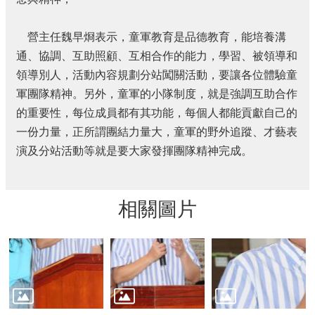
費
者
保
營主任魏早烱表示，童軍教育是品德教育，能培養溝
護
通、協調、互助照顧、互相合作的能力，學習、被領導和
專
領導別人，活動內容規劃分站闖關活動，要讓各位體驗童
區
軍團隊精神。另外，童軍的小隊制度，就是強調互助合作
國
的重要性，每位成員都有其功能，每個人都能貢獻自己的
家
賠
一份力量，正所謂團結力量大，童軍的野外追蹤、才藝表
償
演及分站活動等就是要大家發揮團隊精神完成。
事
件
處
相關圖片
理
網
站
資
料
開
放