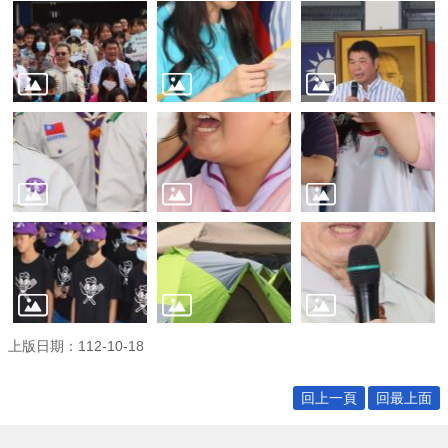
宣
告
補
助
公
告
專
區
網
站
導
覽
回
上版日期：112-10-18
首
頁
回上一頁
回最上面
隱
私