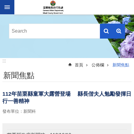
跳到主要內容區塊
進
階
搜
尋
業
:::
:::
務
首頁
公佈欄
新聞焦點
簡
新聞焦點
介
便
民
112年苗栗縣童軍大露營登場 縣長偕夫人勉勵發揮日
服
行一善精神
務
發布單位：新聞科
公
佈
欄