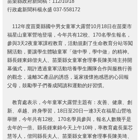
苗栗縣政府新聞稿：112/10/18
個
行政處新聞科楊永盛 037-558172
人
資
料
112年度苗栗縣國中男女童軍大露營10月18日在苗栗市
保
福星山童軍營地登場，今年共有12校、170名學生報名，
護
參與3天2夜童軍課程教育，活動規劃了生命教育分站等闖
管
關活動，要讓學生體驗童軍「做中學，學中做」的精神。
理
手
縣長鍾東錦偕夫人、苗栗縣女童軍會理事長陳美琦主持開
冊
幕儀式，期許透過童軍活動培養學生團隊合作與服務行善
訴
的觀念，遠離3C產品的誘惑，返家後懷抱感恩的心回報
願
父母，鼓勵學子們養成閱讀和運動的好習慣。
事
件
教育處表示，今年童軍大露營主題有：友善、健康、創
處
理
新、卓越、終身學習，18日至20日一連3天在福星山營地
舉辦，今年共有12校、170名學員參與，報名人數幾乎是
網
去年的一倍。縣長鍾東錦今天上午10時，率教育處長葉芯
站
連
慧等人，偕同縣長夫人、苗栗縣女童軍會理事長陳美琦、