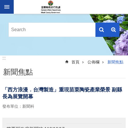
跳到主要內容區塊
進
階
搜
尋
業
:::
:::
務
首頁
公佈欄
新聞焦點
簡
新聞焦點
介
便
民
「西方浪漫．台灣製造」重現苗栗陶瓷產業榮景 副縣
服
長為展覽開幕
務
發布單位：新聞科
公
佈
欄