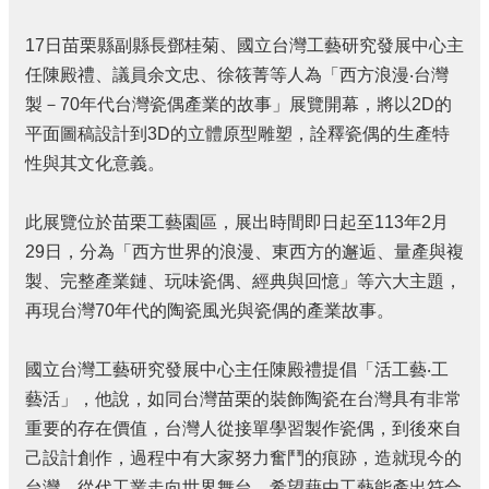
結
17日苗栗縣副縣長鄧桂菊、國立台灣工藝研究發展中心主
政
府
任陳殿禮、議員余文忠、徐筱菁等人為「西方浪漫‧台灣
資
製－70年代台灣瓷偶產業的故事」展覽開幕，將以2D的
訊
平面圖稿設計到3D的立體原型雕塑，詮釋瓷偶的生產特
公
開
性與其文化意義。
法
此展覽位於苗栗工藝園區，展出時間即日起至113年2月
令
規
29日，分為「西方世界的浪漫、東西方的邂逅、量產與複
章
製、完整產業鏈、玩味瓷偶、經典與回憶」等六大主題，
再現台灣70年代的陶瓷風光與瓷偶的產業故事。
性
別
平
國立台灣工藝研究發展中心主任陳殿禮提倡「活工藝‧工
等
藝活」，他說，如同台灣苗栗的裝飾陶瓷在台灣具有非常
專
區
重要的存在價值，台灣人從接單學習製作瓷偶，到後來自
己設計創作，過程中有大家努力奮鬥的痕跡，造就現今的
消
台灣，從代工業走向世界舞台，希望藉由工藝能產出符合