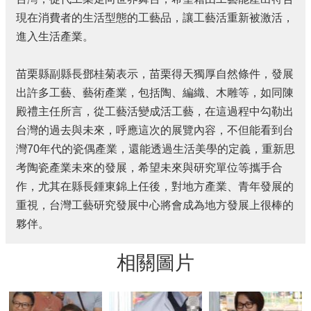
費
者
現在消費者的生活型態的工藝品，讓工藝活重新被激活，
保
進入生活產業。
護
專
苗栗縣副縣長鄧桂菊表示，苗栗得天獨厚自然條件，發展
區
出許多工藝、藝術產業，包括陶、編織、木雕等，如同陳
國
殿禮主任所言，從工藝活變成活工藝，在這過程中勾勒出
家
賠
台灣的過去與未來，呼應這次的展覽內容，不但能看到台
償
灣70年代的瓷偶產業，還能透過生活美學的定義，重新思
事
考陶瓷產業未來的發展，希望未來與研究單位等攜手合
件
作，尤其在縣長鍾東錦上任後，對地方產業、青年發展的
處
理
重視，台灣工藝研究發展中心將會成為地方發展上很棒的
夥伴。
網
站
相關圖片
資
料
開
放