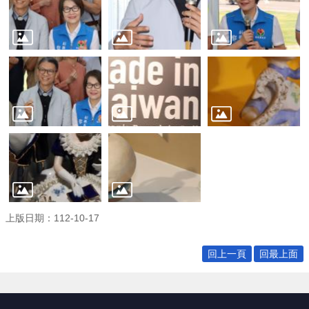
宣
告
補
助
公
告
專
區
網
站
導
覽
上版日期：112-10-17
回
首
回上一頁
回最上面
頁
隱
私