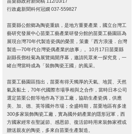
苗栗縣政府新聞稿 112/10/17
個
行政處新聞科何冠嫻 037-559827
人
資
料
苗栗縣公館鄉為陶瓷重鎮，是地方重要產業，國立台灣工
保
藝研究發展中心苗栗工藝產業研發分館的苗栗工藝園區為
護
展現台灣70年代製造瓷偶的榮景，策畫「西方浪漫．台灣
管
製造—70年代台灣瓷偶產業的故事」。10月17日苗栗縣
理
手
副縣長鄧桂菊為展覽揭開序幕，邀請民眾來一探究竟，一
冊
睹台灣當時成為「裝飾陶瓷王國」的風采。
訴
願
苗栗工藝園區指出，苗栗有得天獨厚的天氣、地質、天然
事
氣及黏土，70年代國際市場爭相與之合作，當時日本公司
件
選定苗栗公館等地作為下游工廠，協助生產瓷偶，供應
處
理
美、加、德、英等國外市場；全盛時期，苗栗地區有多達
300多家裝飾陶瓷工廠，實為國外銷產業的隱形冠軍，西
網
方國家經常在聖誕節、感恩節、復活節時用來裝飾家裡或
站
連
贈送親友的陶瓷，多來自苗栗生產製造。