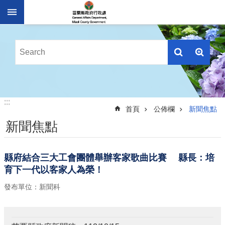
跳到主要內容區塊
進
階
搜
尋
業
:::
:::
務
首頁
公佈欄
新聞焦點
簡
新聞焦點
介
便
民
縣府結合三大工會團體舉辦客家歌曲比賽 縣長：培
服
育下一代以客家人為榮！
務
發布單位：新聞科
公
佈
欄