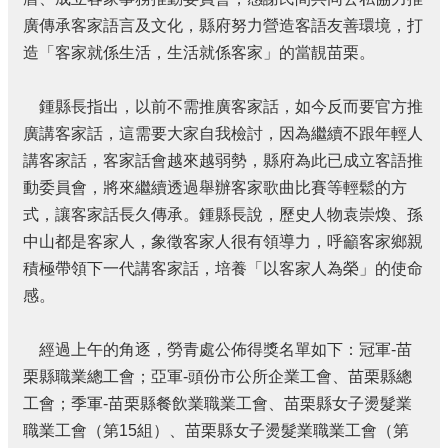
費
者
廣傳承客家語言及文化，縣府努力營造客語友善環境，打
保
造「客家就係生活，生活就係客家」的當靚苗栗。
護
專
鍾縣長指出，以前不需推廣客家話，如今反而要官方推
區
廣講客家話，這需要大家自我檢討，因為繼續不跟年輕人
國
講客家話，客家話會越來越弱勢，縣府為此已成立客語推
家
賠
動委員會，將來繼續透過舉辦客家歌曲比賽等輕鬆的方
償
式，讓客家話長久傳承。鍾縣長說，歷史人物袁崇煥、孫
事
中山都是客家人，象徵客家人很有領導力，呼籲客家鄉親
件
積極帶領下一代講客家話，培養「以客家人為榮」的使命
處
理
感。
網
經過上午的角逐，勞青處公佈得獎名單如下：冠軍-苗
站
資
栗縣職業總工會；亞軍-頭份市公所企業工會、苗栗縣總
料
工會；季軍-苗栗縣餐飲業職業工會、苗栗縣女子燙髮業
開
職業工會（第15組）、苗栗縣女子燙髮業職業工會（第
放