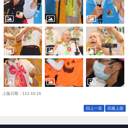
權
宣
告
資
訊
安
全
政
策
網
站
資
料
開
上版日期：112-10-15
放
宣
告
回上一頁
回最上面