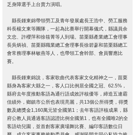
結
乏身障選手上台賣力演唱。
政
府
縣長鍾東錦帶領勞工及青年發展處長王浩中、勞工服務
資
科長楊文東等團隊，一起為比賽舉行開幕儀式，縣議員余
訊
文忠、許櫻萍和徐筱菁等人到場。苗栗縣產業總工會理事
公
開
長吳炳禎、苗栗縣職業總工會理事長徐碧蔘和苗栗縣總工
會常務理事林敏燕等人，也帶領工會幹部、會員響應比
法
賽。
令
規
章
縣長鍾東錦說，客家歌曲代表客家文化精神之一，苗栗
縣身為客家大縣之一，客人口比例居全國之冠、62.5%，
性
別
縣府去年度推動客語為通行語成效評核優等，締造五連霸
平
佳績外，鄉鎮市公所也表現亮麗，共13個公所得獎，得獎
等
數及總獎金1,160萬元皆全國第1；去年客語評核成果，縣
專
區
府公教人員通過客語認證比例全國第1，也有全國唯2的全
客語幼兒園，並首創客家廣場舞比賽、編印客語數位日
消
曆、成立客家事務推動委員會，感謝民間共同公私協力推