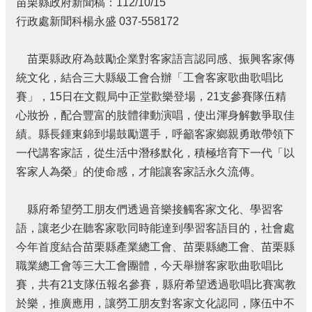
苗栗縣政府新聞稿：112/10/15
個
行政處新聞科楊永盛 037-558172
人
資
料
苗栗縣政府為鼓勵企業對客家語言認同感、振興客家傳
保
統文化，結合三大縣級工會合辦「工會客家歌曲歌唱比
護
賽」，15日在文觀局中正堂歡樂登場，21支參賽隊伍精
管
心妝扮，配合豐富的肢體律動演唱，使出渾身解數爭取佳
理
手
績。縣長鍾東錦到場鼓勵選手，呼籲客家鄉親勇敢帶領下
冊
一代講客家話，從生活中潛移默化，積極培育下一代「以
訴
客家人為榮」的使命感，才能讓客家話永久流傳。
願
事
縣府希望勞工朋友們透過音樂接觸客家文化、學習客
件
語，讓老少在聽客家歌同時能達到學習客語目的，社會處
處
理
今年首度結合苗栗縣產業總工會、苗栗縣總工會、苗栗縣
職業總工會等三大工會團體，今天舉辦客家歌曲歌唱比
網
賽，共有21支隊伍報名參賽，縣府希望透過歌唱比賽寓教
站
連
於樂，推廣應用，讓勞工朋友對客家文化認同，隊伍中不