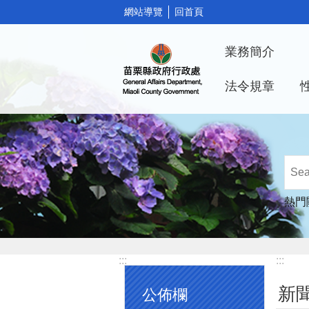
:::
網站導覽
回首頁
跳到主要內容區塊
業務簡介
法令規章
熱門
:::
:::
新
公佈欄