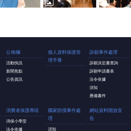
公佈欄
個人資料保護管
訴願事件處理
理手冊
活動快訊
訴願決定書查詢
新聞焦點
訴願申請書表
公告資訊
法令依據
須知
應備書件
消費者保護專區
國家賠償事件處
網站資料開放宣
理
告
消保小學堂
須知
法令依據