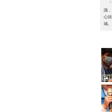
「知
識，
心頭
城。