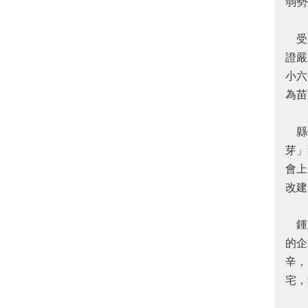
弱勢
受獎
證嚴
小六
為苗
縣長
芽」
會上
改建
鍾東
的企
辛，
宅，