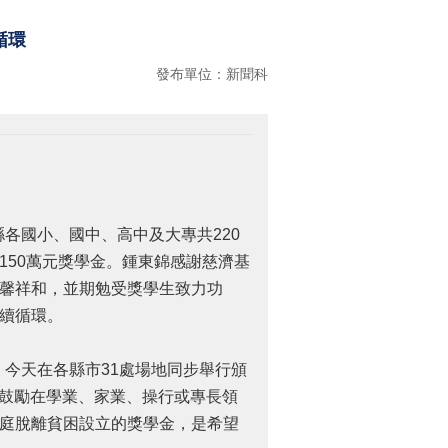
循環
發布單位：新聞科
各國小、國中、高中及大專共220
150萬元獎學金。鍾東錦感謝慈濟基
馨祥和，並期勉受獎學生致力功
續循環。
，今天在各縣市31處場地同步舉行頒
以鼓勵在學業、家業、操行或專長領
庭脫離貧困設立的獎學金，是希望