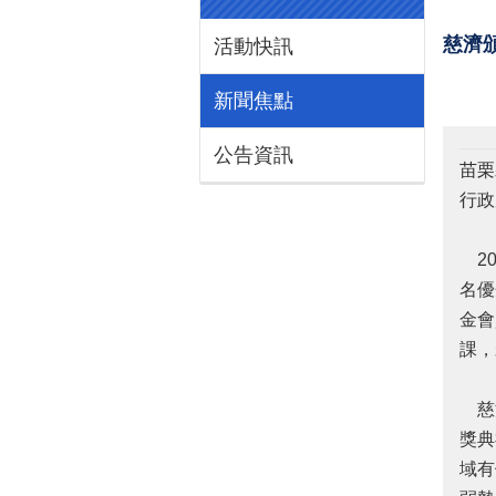
慈濟
活動快訊
新聞焦點
公告資訊
苗栗
行政
20
名優
金會
課，
慈濟
獎典
域有