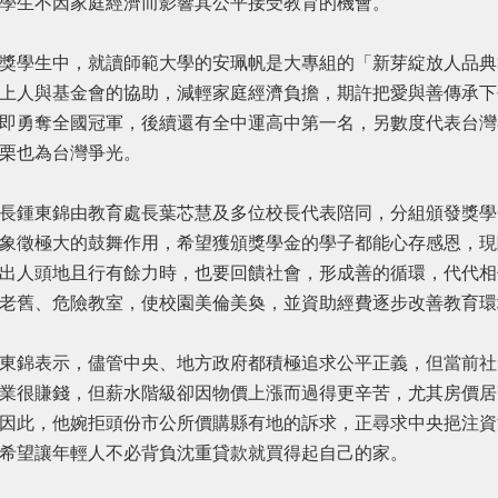
學生不因家庭經濟而影響其公平接受教育的機會。
學生中，就讀師範大學的安珮帆是大專組的「新芽綻放人品典
上人與基金會的協助，減輕家庭經濟負擔，期許把愛與善傳承下
即勇奪全國冠軍，後續還有全中運高中第一名，另數度代表台灣
栗也為台灣爭光。
鍾東錦由教育處長葉芯慧及多位校長代表陪同，分組頒發獎學
象徵極大的鼓舞作用，希望獲頒獎學金的學子都能心存感恩，現
出人頭地且行有餘力時，也要回饋社會，形成善的循環，代代相
老舊、危險教室，使校園美倫美奐，並資助經費逐步改善教育環
錦表示，儘管中央、地方政府都積極追求公平正義，但當前社
業很賺錢，但薪水階級卻因物價上漲而過得更辛苦，尤其房價居
因此，他婉拒頭份市公所價購縣有地的訴求，正尋求中央挹注資
希望讓年輕人不必背負沈重貸款就買得起自己的家。