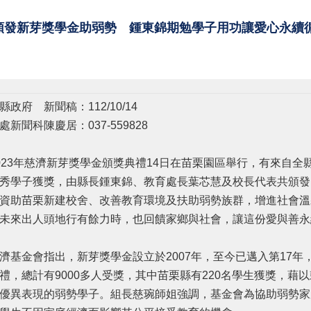
頒發新芽獎學金助弱勢 鍾東錦期勉學子用功讓愛心永續
縣政府 新聞稿：112/10/14
處新聞科陳慶居：037-559828
23年慈濟新芽獎學金頒獎典禮14日在苗栗園區舉行，有來自全縣
秀學子獲獎，由縣長鍾東錦、教育處長葉芯慧及校長代表共頒發
資助苗栗新建校舍、改善教育環境及扶助弱勢族群，增進社會溫
未來出人頭地行有餘力時，也回饋家鄉與社會，讓這份愛與善永
基金會指出，新芽獎學金設立於2007年，至今已邁入第17年
禮，總計有9000多人受獎，其中苗栗縣有220名學生獲獎，藉
優異表現的弱勢學子。組長慈琬師姐強調，基金會為協助弱勢家