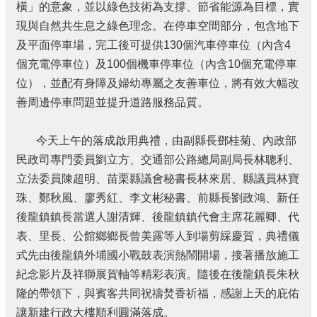
費
橫」的意象，並以綠色技術為支撐、節省能源為目標，實
者
現與自然共生息之綠色理念。在停車空間部分，包含地下
保
及平面停車場，完工後可提供130個汽車停車位（內含4
護
專
個充電停車位）及100個機車停車位（內含10個充電停車
區
位），並配有身障及婦幼專屬之友善車位，將有效大幅改
善周邊停車問題並提升道路服務品質。
國
家
賠
今天上午的落成啟用典禮，由副縣長鄧桂菊、內政部
償
民政司專門委員劉立方、交通部公路總局副局長林聰利、
事
件
立法委員陳超明、苗栗縣議會秘書長林來居、縣議員林寶
處
珠、鄭秋風、廖秀紅、李文彬秘書、前縣長劉政鴻、新任
理
後龍鎮鎮長當選人謝清輝、後龍鎮鎮代會主席花麗卿、代
網
表、里長、公館鄉鄉長曾美露等人到場剪綵慶賀，典禮儀
站
式先由後龍鎮外埔國小戰鼓表演熱鬧開場，接著播放施工
資
紀念影片及祥獅展賀軸等精彩表演。隨後在後龍鎮長朱秋
料
開
隆的帶領下，與賓客共同祝禱焚香祈福，感謝上天的庇佑
放
讓新建行政大樓順利圓滿落成。