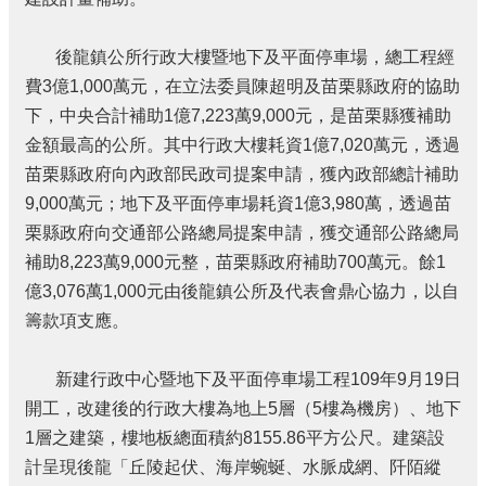
結
政
後龍鎮公所行政大樓暨地下及平面停車場，總工程經
府
費3億1,000萬元，在立法委員陳超明及苗栗縣政府的協助
資
訊
下，中央合計補助1億7,223萬9,000元，是苗栗縣獲補助
公
金額最高的公所。其中行政大樓耗資1億7,020萬元，透過
開
苗栗縣政府向內政部民政司提案申請，獲內政部總計補助
法
9,000萬元；地下及平面停車場耗資1億3,980萬，透過苗
令
栗縣政府向交通部公路總局提案申請，獲交通部公路總局
規
補助8,223萬9,000元整，苗栗縣政府補助700萬元。餘1
章
億3,076萬1,000元由後龍鎮公所及代表會鼎心協力，以自
性
籌款項支應。
別
平
等
新建行政中心暨地下及平面停車場工程109年9月19日
專
開工，改建後的行政大樓為地上5層（5樓為機房）、地下
區
1層之建築，樓地板總面積約8155.86平方公尺。建築設
消
計呈現後龍「丘陵起伏、海岸蜿蜒、水脈成網、阡陌縱