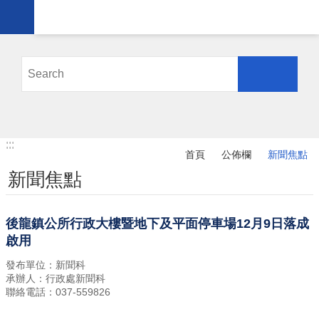
跳到主要內容區塊
進
階
搜
尋
業
:::
:::
務
首頁
公佈欄
新聞焦點
簡
新聞焦點
介
便
民
後龍鎮公所行政大樓暨地下及平面停車場12月9日落成
服
啟用
務
發布單位：新聞科
公
承辦人：行政處新聞科
佈
聯絡電話：037-559826
欄