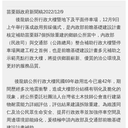
個
人
苗栗縣政府新聞稿2022/12/9
資
後龍鎮公所行政大樓暨地下及平面停車場，12月9日
料
上午舉行落成啟用剪綵儀式，是內政部前瞻基礎建設計畫
保
核定補助苗栗縣7個拆除重建的鄉鎮公所當中，內政部
護
管
（民政司）與交通部（公路總局）整合補助行政大樓暨停
理
車場興建工程之首例，也是前瞻基礎建設計畫多元補助之
手
示範亮點行政大樓，將提供鄉親嶄新、優質的洽公環境及
冊
更好的服務品質。
訴
願
後龍鎮公所行政大樓民國69年啟用迄今已逾42年，期
事
件
間歷經多次地震衝擊，造成大樓部分結構有弱化及脆化的
處
現象，經公所委託社團法人台灣省土木技師公會進行建築
理
物耐震能力詳細評估，評估結果建議拆除重建。為維護同
網
仁及洽公民眾生命安全、提昇行政效率並加強停車空間及
站
周邊環境節能綠化，爰積極申請內政部及交通部前瞻基礎
連
建設計畫補助。