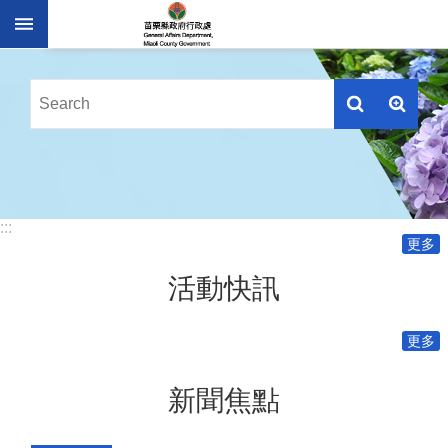
跳到主要內容區塊
進
階
搜
尋
業
務
:::
簡
更多
介
活動快訊
便
民
服
更多
務
公
新聞焦點
佈
欄