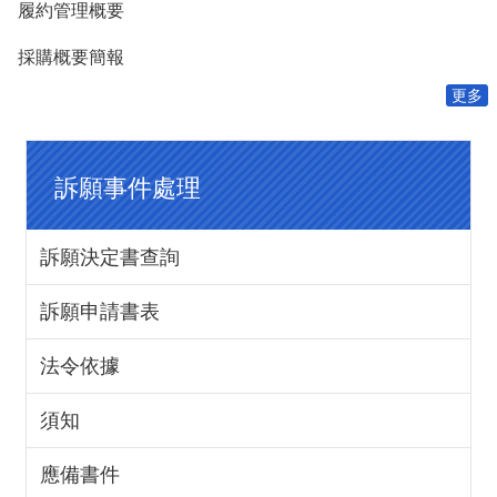
費
履約管理概要
者
保
採購概要簡報
護
專
更多
區
國
訴願事件處理
家
賠
償
事
訴願決定書查詢
件
處
訴願申請書表
理
法令依據
網
站
資
須知
料
開
應備書件
放