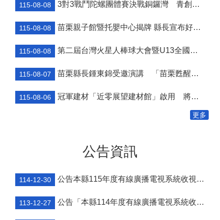
3對3戰鬥陀螺團體賽決戰銅鑼灣 青創市集展售為父親節增添繽紛
115-08-08
個
人
苗栗親子館暨托嬰中心揭牌 縣長宣布好消息：9月1日起調降臨時托嬰費用
115-08-08
資
料
第二屆台灣火星人棒球大會暨U13全國軟式少棒邀請賽在苗栗舉辦
保
115-08-08
護
管
苗栗縣長鍾東錦受邀演講 「苗栗甦醒」分享近年轉變
115-08-07
理
手
冠軍建材「近零展望建材館」啟用 將肩負節能減碳環境教育重任
115-08-06
冊
更多
訴
願
事
公告資訊
件
處
理
公告本縣115年度有線廣播電視系統收視費用相關事宜
114-12-30
網
站
公告「本縣114年度有線廣播電視系統收視費用相關事宜」
113-12-27
連