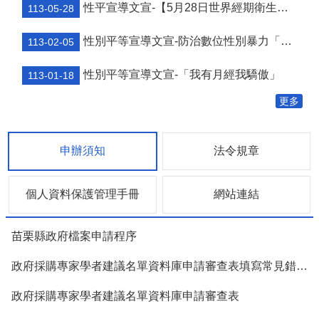
結
性平宣導文宣-【5月28日世界經期衛生日】
113-05-28
政
性別平等宣導文宣-防治數位性別暴力「遠離受害，避免加害」
113-02-05
府
資
性別平等宣導文宣-「我有月經我驕傲」
訊
113-01-18
公
更多
開
法
令
申辦須知
法令規章
規
章
個人資料保護管理手冊
網站連結
性
別
平
苗栗縣政府檔案申請程序
等
專
政府採購專家學者建議名單資料庫申請審查表填寫常見錯誤態樣
區
政府採購專家學者建議名單資料庫申請審查表
消