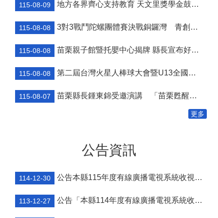
地方各界齊心支持教育 天文里獎學金鼓勵學童勇敢追夢
115-08-09
個
人
3對3戰鬥陀螺團體賽決戰銅鑼灣 青創市集展售為父親節增添繽紛
115-08-08
資
料
苗栗親子館暨托嬰中心揭牌 縣長宣布好消息：9月1日起調降臨時托嬰費用
保
115-08-08
護
管
第二屆台灣火星人棒球大會暨U13全國軟式少棒邀請賽在苗栗舉辦
115-08-08
理
手
苗栗縣長鍾東錦受邀演講 「苗栗甦醒」分享近年轉變
115-08-07
冊
更多
訴
願
事
公告資訊
件
處
理
公告本縣115年度有線廣播電視系統收視費用相關事宜
114-12-30
網
站
公告「本縣114年度有線廣播電視系統收視費用相關事宜」
113-12-27
連