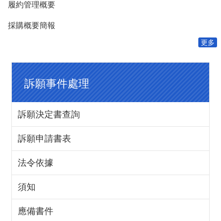
費
履約管理概要
者
保
採購概要簡報
護
專
更多
區
國
訴願事件處理
家
賠
償
事
訴願決定書查詢
件
處
訴願申請書表
理
法令依據
網
站
資
須知
料
開
應備書件
放