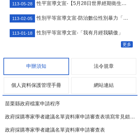
結
性平宣導文宣-【5月28日世界經期衛生日】
113-05-28
政
性別平等宣導文宣-防治數位性別暴力「遠離受害，避免加害」
113-02-05
府
資
性別平等宣導文宣-「我有月經我驕傲」
訊
113-01-18
公
更多
開
法
令
申辦須知
法令規章
規
章
個人資料保護管理手冊
網站連結
性
別
平
苗栗縣政府檔案申請程序
等
專
政府採購專家學者建議名單資料庫申請審查表填寫常見錯誤態樣
區
政府採購專家學者建議名單資料庫申請審查表
消