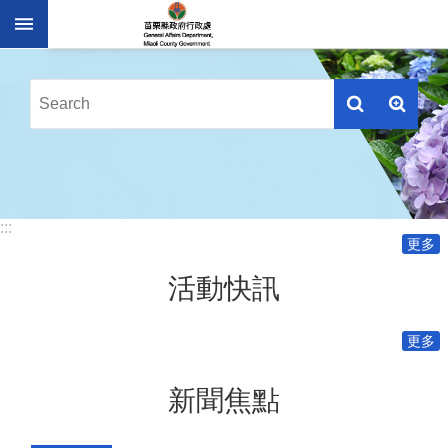
跳到主要內容區塊
進
階
搜
尋
業
務
:::
簡
更多
介
活動快訊
便
民
服
更多
務
公
新聞焦點
佈
欄