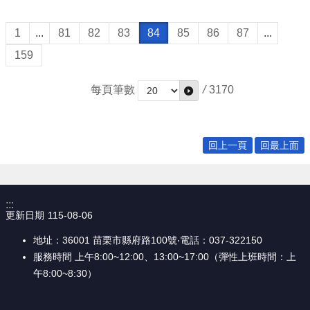
權
宣
1
...
81
82
83
84
85
86
87
...
告
159
資
訊
每頁筆數
/
3170
安
全
政
策
回上一頁
回最上面
網
站
資
料
:::
更新日期
115-08-06
開
放
地址：36001 苗栗市縣府路100號‧電話：037-322150
宣
服務時間 上午8:00~12:00、13:00~17:00（彈性上班時間：上
告
午8:00~8:30）