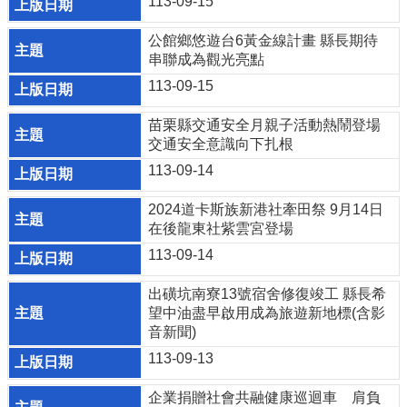
113-09-15
費
者
保
公館鄉悠遊台6黃金線計畫 縣長期待
護
串聯成為觀光亮點
專
113-09-15
區
苗栗縣交通安全月親子活動熱鬧登場
國
交通安全意識向下扎根
家
賠
113-09-14
償
事
2024道卡斯族新港社牽田祭 9月14日
件
在後龍東社紫雲宮登場
處
113-09-14
理
出磺坑南寮13號宿舍修復竣工 縣長希
網
望中油盡早啟用成為旅遊新地標(含影
站
音新聞)
資
料
113-09-13
開
放
企業捐贈社會共融健康巡迴車 肩負