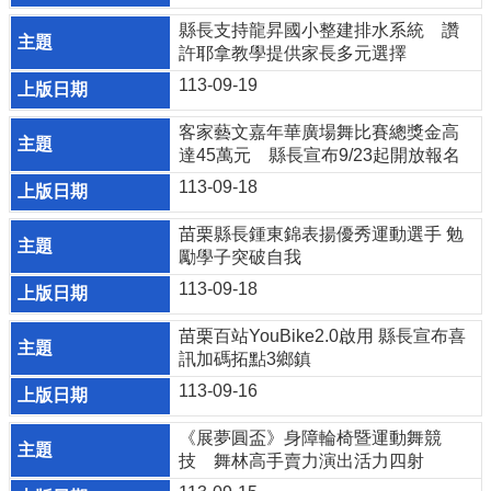
結
縣長支持龍昇國小整建排水系統 讚
政
許耶拿教學提供家長多元選擇
府
113-09-19
資
訊
客家藝文嘉年華廣場舞比賽總獎金高
公
達45萬元 縣長宣布9/23起開放報名
開
113-09-18
法
令
苗栗縣長鍾東錦表揚優秀運動選手 勉
規
勵學子突破自我
章
113-09-18
性
苗栗百站YouBike2.0啟用 縣長宣布喜
別
訊加碼拓點3鄉鎮
平
等
113-09-16
專
區
《展夢圓盃》身障輪椅暨運動舞競
技 舞林高手賣力演出活力四射
消