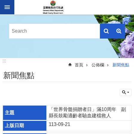
跳到主要內容區塊
進
階
搜
尋
業
:::
:::
務
首頁
公佈欄
新聞焦點
簡
新聞焦點
介
便
民
服
務
「世界骨髓捐贈者日」滿10周年 副
縣長鼓勵適齡者驗血建檔救人
公
佈
113-09-21
欄