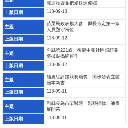
宣
載運物資並把愛送進偏鄉
告
113-09-13
補
苗栗民政表揚大會 縣長肯定第一線
助
人員堅守崗位
公
告
113-09-12
專
區
全縣第221處、後龍中和社區照顧關
懷據點揭牌運作
113-09-12
網
站
導
貓裏紅評鑑競賽頒獎 同步發表立體
覽
繪本新書
113-09-11
回
首
副縣長為苗栗醫院「彩藝描律」油畫
頁
展開幕
113-09-11
隱
私