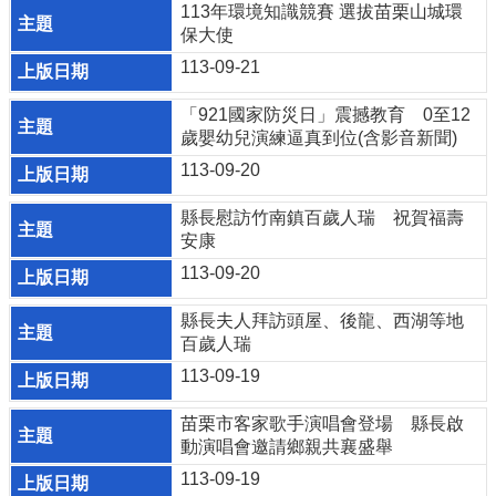
113年環境知識競賽 選拔苗栗山城環
個
保大使
人
113-09-21
資
料
保
「921國家防災日」震撼教育 0至12
護
歲嬰幼兒演練逼真到位(含影音新聞)
管
113-09-20
理
手
縣長慰訪竹南鎮百歲人瑞 祝賀福壽
冊
安康
訴
113-09-20
願
事
縣長夫人拜訪頭屋、後龍、西湖等地
件
百歲人瑞
處
113-09-19
理
苗栗市客家歌手演唱會登場 縣長啟
網
動演唱會邀請鄉親共襄盛舉
站
連
113-09-19