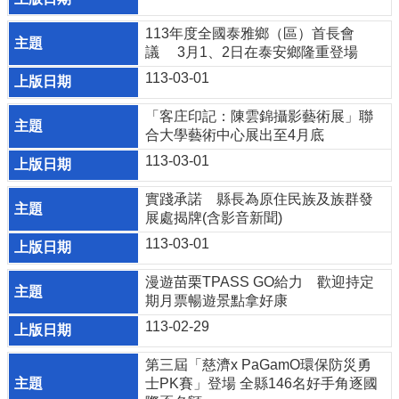
費
者
113年度全國泰雅鄉（區）首長會
保
議 3月1、2日在泰安鄉隆重登場
護
專
113-03-01
區
「客庄印記：陳雲錦攝影藝術展」聯
國
合大學藝術中心展出至4月底
家
113-03-01
賠
償
實踐承諾 縣長為原住民族及族群發
事
展處揭牌(含影音新聞)
件
處
113-03-01
理
漫遊苗栗TPASS GO給力 歡迎持定
網
期月票暢遊景點拿好康
站
113-02-29
資
料
第三屆「慈濟x PaGamO環保防災勇
開
士PK賽」登場 全縣146名好手角逐國
放