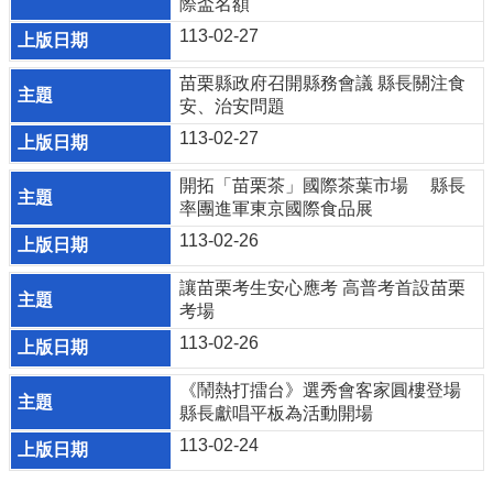
際盃名額
宣
告
113-02-27
補
苗栗縣政府召開縣務會議 縣長關注食
助
安、治安問題
公
113-02-27
告
專
開拓「苗栗茶」國際茶葉市場 縣長
區
率團進軍東京國際食品展
113-02-26
網
站
讓苗栗考生安心應考 高普考首設苗栗
導
考場
覽
113-02-26
回
首
《鬧熱打擂台》選秀會客家圓樓登場
頁
縣長獻唱平板為活動開場
113-02-24
隱
私