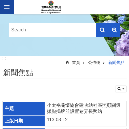
跳到主要內容區塊
進
階
搜
尋
業
:::
:::
務
首頁
公佈欄
新聞焦點
簡
新聞焦點
介
便
民
服
務
小太禓關懷協會建功站社區照顧關懷
據點揭牌並設置巷弄長照站
公
佈
113-03-12
欄