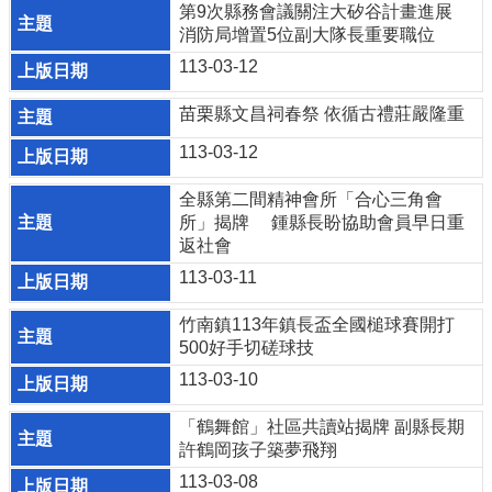
第9次縣務會議關注大矽谷計畫進展
個
消防局增置5位副大隊長重要職位
人
113-03-12
資
料
保
苗栗縣文昌祠春祭 依循古禮莊嚴隆重
護
113-03-12
管
理
全縣第二間精神會所「合心三角會
手
所」揭牌 鍾縣長盼協助會員早日重
冊
返社會
訴
113-03-11
願
事
竹南鎮113年鎮長盃全國槌球賽開打
件
500好手切磋球技
處
113-03-10
理
「鶴舞館」社區共讀站揭牌 副縣長期
網
許鶴岡孩子築夢飛翔
站
連
113-03-08