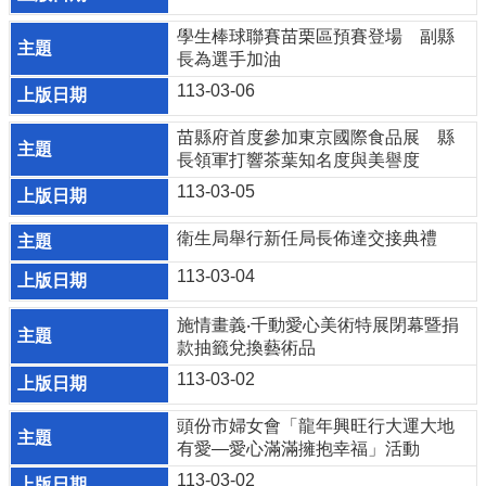
結
學生棒球聯賽苗栗區預賽登場 副縣
政
長為選手加油
府
113-03-06
資
訊
公
苗縣府首度參加東京國際食品展 縣
開
長領軍打響茶葉知名度與美譽度
113-03-05
法
令
衛生局舉行新任局長佈達交接典禮
規
章
113-03-04
性
施情畫義‧千動愛心美術特展閉幕暨捐
別
款抽籤兌換藝術品
平
等
113-03-02
專
區
頭份市婦女會「龍年興旺行大運大地
有愛—愛心滿滿擁抱幸福」活動
消
113-03-02