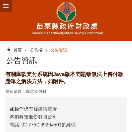
跳到主要內容區塊
進
階
搜
尋
:::
:::
首頁
公佈欄
公告資訊
業
公告資訊
務
簡
介
有關庫款支付系統因Java版本問題致無法上傳付款
憑單之解決方法，如附件。
便
民
發布單位：庫款支付科
服
務
如操作仍有疑慮請電洽
公
鴻侑科技股份有限公司
佈
電話: 02-7752-9929#501劉經理
欄