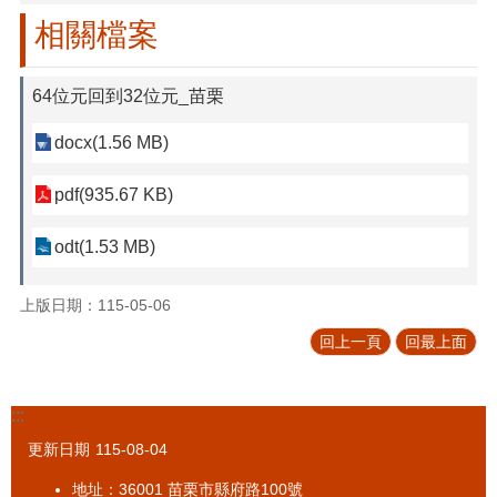
促
相關檔案
參
專
區
64位元回到32位元_苗栗
標
docx(1.56 MB)
售
專
pdf(935.67 KB)
區
odt(1.53 MB)
政
府
資
上版日期：115-05-06
訊
公
回上一頁
回最上面
開
法
:::
令
更新日期
115-08-04
規
章
地址：36001 苗栗市縣府路100號