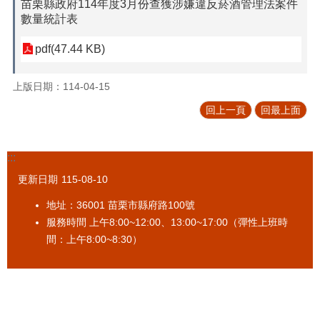
苗栗縣政府114年度3月份查獲涉嫌違反菸酒管理法案件
促
數量統計表
參
專
pdf(47.44 KB)
區
上版日期：114-04-15
標
售
回上一頁
回最上面
專
區
:::
政
府
更新日期
115-08-10
資
訊
地址：36001 苗栗市縣府路100號
公
服務時間 上午8:00~12:00、13:00~17:00（彈性上班時
開
間：上午8:00~8:30）
法
令
規
章