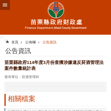
跳到主要內容區塊
進
階
搜
尋
:::
:::
首頁
公佈欄
公告資訊
業
公告資訊
務
簡
介
苗栗縣政府114年度3月份查獲涉嫌違反菸酒管理法
案件數量統計表
便
民
發布單位：菸酒管理科
服
務
公
相關檔案
佈
欄