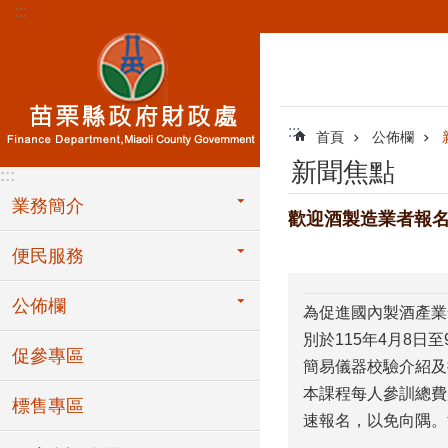
:::
跳到主要內容區塊
:::
首頁
公佈欄
新聞焦點
:::
業務簡介
歡迎酒製造業者報
便民服務
公佈欄
為促進國內製酒產業
別於115年4月8
促參專區
簡易儀器校驗介紹及
本課程每人參訓總費
標售專區
速報名，以免向隅。洽詢