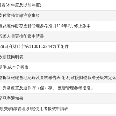
報表(本年度及以前年度)
支付業務宣導注意事項
置及運作貯存應變管理參考指引114年2月修正版本
簽證人員更換印鑑申請書
28日府財菸字第1130113244號函附件
政罰鍰簡明表
基準,成本分析表
物拆除報廢會勘紀錄及查核報告表 附:行政院財物報廢分級核定
）異常處置及運作貯（儲）存、 應變管理參考指引」
罕見字通知書
規費/罰鍰管理系統)使用者帳號申請表