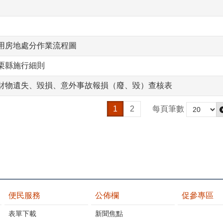
用房地處分作業流程圖
栗縣施行細則
財物遺失、毀損、意外事故報損（廢、毀）查核表
1
2
每頁筆數
便民服務
公佈欄
促參專區
表單下載
新聞焦點